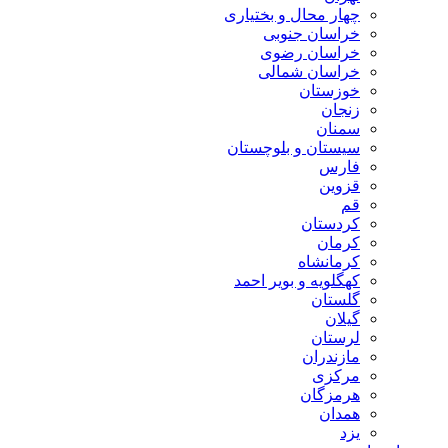
چهار محال و بختیاری
خراسان جنوبی
خراسان رضوی
خراسان شمالی
خوزستان
زنجان
سمنان
سیستان و بلوچستان
فارس
قزوین
قم
کردستان
کرمان
کرمانشاه
کهگلویه و بویر احمد
گلستان
گیلان
لرستان
مازندران
مرکزی
هرمزگان
همدان
یزد