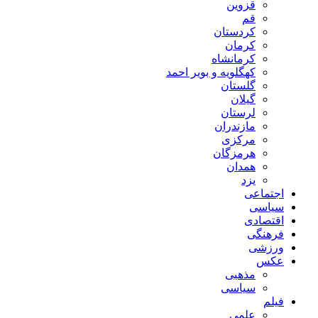
قزوین
قم
کردستان
کرمان
کرمانشاه
کهگلویه و بویر احمد
گلستان
گیلان
لرستان
مازندران
مرکزی
هرمزگان
همدان
یزد
اجتماعی
سیاسی
اقتصادی
فرهنگی
ورزشی
عکس
مذهبی
سیاسی
فیلم
علمی