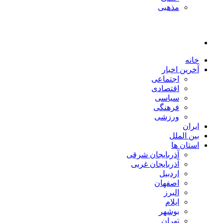
مذهبی
خانه
آخرین اخبار
اجتماعی
اقتصادی
سیاسی
فرهنگی
ورزشی
ایران
بین الملل
استان ها
آذربایجان شرقی
آذربایجان غربی
اردبیل
اصفهان
البرز
ایلام
بوشهر
تهران