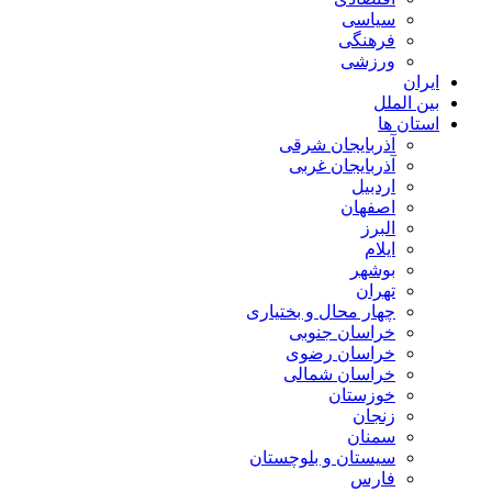
سیاسی
فرهنگی
ورزشی
ایران
بین الملل
استان ها
آذربایجان شرقی
آذربایجان غربی
اردبیل
اصفهان
البرز
ایلام
بوشهر
تهران
چهار محال و بختیاری
خراسان جنوبی
خراسان رضوی
خراسان شمالی
خوزستان
زنجان
سمنان
سیستان و بلوچستان
فارس