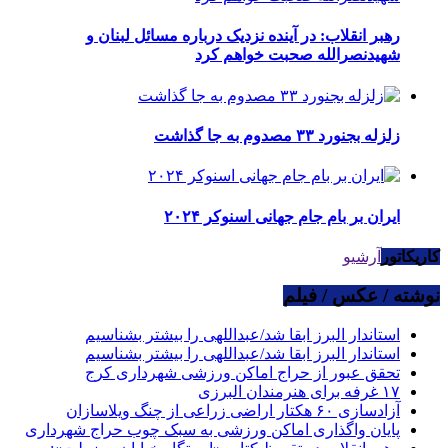
رهبر انقلاب: در آینده نزدیک درباره مسائل لبنان و
شهیدنصرالله صحبت خواهم کرد
زلزله بجنورد ۳۳ مصدوم به جا گذاشت
ایران بر بام جام جهانی اسنوکر ۲۰۲۴
کاریکاتور
آرشیو
نوشته / عکس / فیلم
استاندار البرز ابقا شد/عبداللهی را بیشتر بشناسیم
استاندار البرز ابقا شد/عبداللهی را بیشتر بشناسیم
تحقق عبور از حراج اماکن ورزشی شهرداری کرج
۱۷ غرفه برای هنرمندان البرزی
آزادسازی ۶۰ هکتار اراضی زراعی از چنگ ویلاسازان
پایان واگذاری اماکن ورزشی به سبک چوب حراج شهرداری