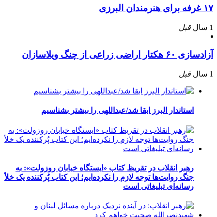
۱۷ غرفه برای هنرمندان البرزی
1 سال
قبل
آزادسازی ۶۰ هکتار اراضی زراعی از چنگ ویلاسازان
1 سال
قبل
استاندار البرز ابقا شد/عبداللهی را بیشتر بشناسیم
رهبر انقلاب در تقریظ کتاب «ایستگاه خیابان روزولت»: به
جنگ روایت‌ها توجه لازم را نکرده‌ایم؛ این کتاب پُرکننده‌ یک خلأ
رسانه‌ای تبلیغاتی است