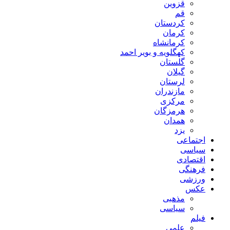
قزوین
قم
کردستان
کرمان
کرمانشاه
کهگلویه و بویر احمد
گلستان
گیلان
لرستان
مازندران
مرکزی
هرمزگان
همدان
یزد
اجتماعی
سیاسی
اقتصادی
فرهنگی
ورزشی
عکس
مذهبی
سیاسی
فیلم
علمی