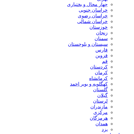
چهار محال و بختیاری
خراسان جنوبی
خراسان رضوی
خراسان شمالی
خوزستان
زنجان
سمنان
سیستان و بلوچستان
فارس
قزوین
قم
کردستان
کرمان
کرمانشاه
کهگلویه و بویر احمد
گلستان
گیلان
لرستان
مازندران
مرکزی
هرمزگان
همدان
یزد