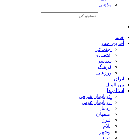
مذهبی
خانه
آخرین اخبار
اجتماعی
اقتصادی
سیاسی
فرهنگی
ورزشی
ایران
بین الملل
استان ها
آذربایجان شرقی
آذربایجان غربی
اردبیل
اصفهان
البرز
ایلام
بوشهر
تهران