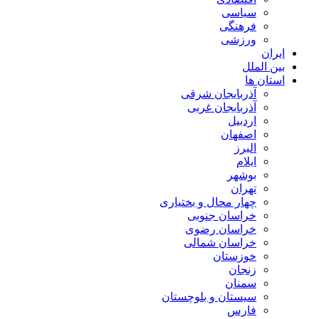
سیاسی
فرهنگی
ورزشی
ایران
بین الملل
استان ها
آذربایجان شرقی
آذربایجان غربی
اردبیل
اصفهان
البرز
ایلام
بوشهر
تهران
چهار محال و بختیاری
خراسان جنوبی
خراسان رضوی
خراسان شمالی
خوزستان
زنجان
سمنان
سیستان و بلوچستان
فارس