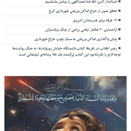
استاندار البرز ابقا شد/عبداللهی را بیشتر بشناسیم
تحقق عبور از حراج اماکن ورزشی شهرداری کرج
۱۷ غرفه برای هنرمندان البرزی
آزادسازی ۶۰ هکتار اراضی زراعی از چنگ ویلاسازان
پایان واگذاری اماکن ورزشی به سبک چوب حراج شهرداری
رهبر انقلاب در تقریظ کتاب «ایستگاه خیابان روزولت»: به جنگ روایت‌ها
توجه لازم را نکرده‌ایم؛ این کتاب پُرکننده‌ یک خلأ رسانه‌ای تبلیغاتی است