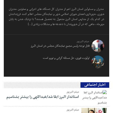
مدیران و مسئولین استان البرز اعم از مدیران کل دستگاه های اجرایی و معاونین ،مدیران
شهری، شهرداری،اعضای شورای اسلامی شهر و نمایندگان مجلس اعلام کنند فرزندانشان
در کدام یک از مدارس استان البرز مشغول به تحصیل هستند؟ با نزدیک شدن به پایان
مهرماه ، ماهی که در آن شهروندان با دغدغه ها و مشکلات زیادی […]
میثم اکبرپور
قابل توجه رئیس مجمع نمایندگان مجلس در استان البرز
اولویت فوری، حل مسئله گرانی و تورم است
اخبار اجتماعی
میثم اکبرپور
استاندار البرز ابقا شد/عبداللهی را بیشتر بشناسیم
میثم اکبرپور