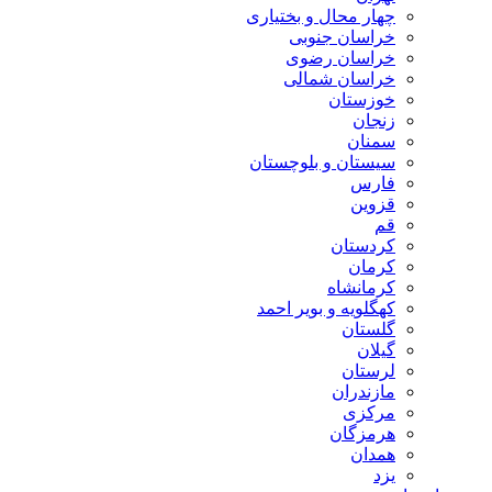
چهار محال و بختیاری
خراسان جنوبی
خراسان رضوی
خراسان شمالی
خوزستان
زنجان
سمنان
سیستان و بلوچستان
فارس
قزوین
قم
کردستان
کرمان
کرمانشاه
کهگلویه و بویر احمد
گلستان
گیلان
لرستان
مازندران
مرکزی
هرمزگان
همدان
یزد