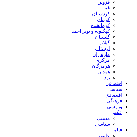
قزوین
قم
کردستان
کرمان
کرمانشاه
کهگلویه و بویر احمد
گلستان
گیلان
لرستان
مازندران
مرکزی
هرمزگان
همدان
یزد
اجتماعی
سیاسی
اقتصادی
فرهنگی
ورزشی
عکس
مذهبی
سیاسی
فیلم
علمی