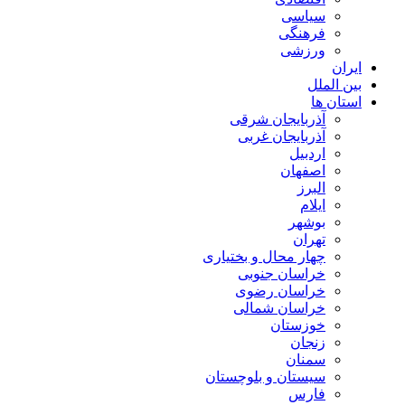
سیاسی
فرهنگی
ورزشی
ایران
بین الملل
استان ها
آذربایجان شرقی
آذربایجان غربی
اردبیل
اصفهان
البرز
ایلام
بوشهر
تهران
چهار محال و بختیاری
خراسان جنوبی
خراسان رضوی
خراسان شمالی
خوزستان
زنجان
سمنان
سیستان و بلوچستان
فارس