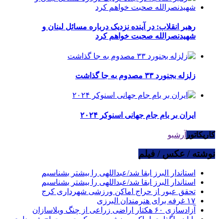
رهبر انقلاب: در آینده نزدیک درباره مسائل لبنان و
شهیدنصرالله صحبت خواهم کرد
زلزله بجنورد ۳۳ مصدوم به جا گذاشت
ایران بر بام جام جهانی اسنوکر ۲۰۲۴
کاریکاتور
آرشیو
نوشته / عکس / فیلم
استاندار البرز ابقا شد/عبداللهی را بیشتر بشناسیم
استاندار البرز ابقا شد/عبداللهی را بیشتر بشناسیم
تحقق عبور از حراج اماکن ورزشی شهرداری کرج
۱۷ غرفه برای هنرمندان البرزی
آزادسازی ۶۰ هکتار اراضی زراعی از چنگ ویلاسازان