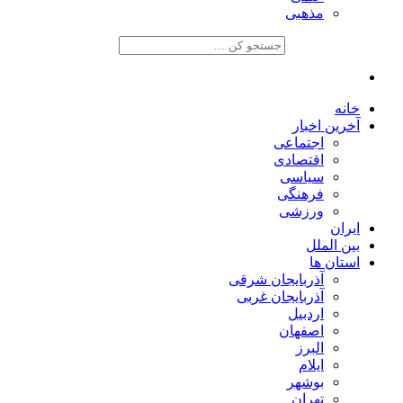
مذهبی
خانه
آخرین اخبار
اجتماعی
اقتصادی
سیاسی
فرهنگی
ورزشی
ایران
بین الملل
استان ها
آذربایجان شرقی
آذربایجان غربی
اردبیل
اصفهان
البرز
ایلام
بوشهر
تهران