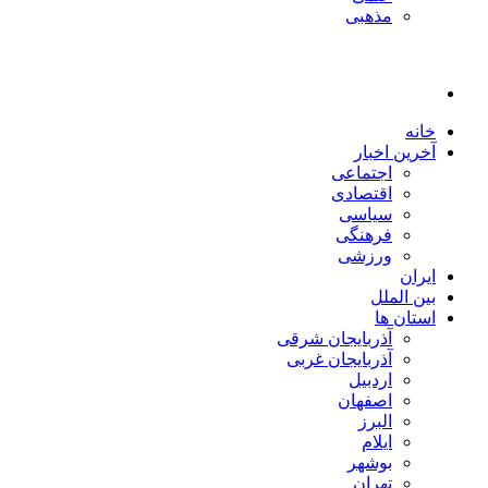
مذهبی
خانه
آخرین اخبار
اجتماعی
اقتصادی
سیاسی
فرهنگی
ورزشی
ایران
بین الملل
استان ها
آذربایجان شرقی
آذربایجان غربی
اردبیل
اصفهان
البرز
ایلام
بوشهر
تهران