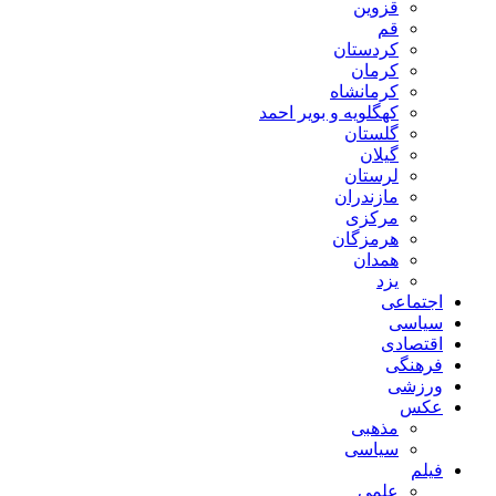
قزوین
قم
کردستان
کرمان
کرمانشاه
کهگلویه و بویر احمد
گلستان
گیلان
لرستان
مازندران
مرکزی
هرمزگان
همدان
یزد
اجتماعی
سیاسی
اقتصادی
فرهنگی
ورزشی
عکس
مذهبی
سیاسی
فیلم
علمی