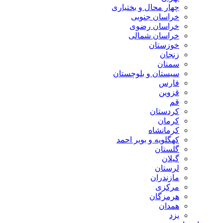
چهار محال و بختیاری
خراسان جنوبی
خراسان رضوی
خراسان شمالی
خوزستان
زنجان
سمنان
سیستان و بلوچستان
فارس
قزوین
قم
کردستان
کرمان
کرمانشاه
کهگلویه و بویر احمد
گلستان
گیلان
لرستان
مازندران
مرکزی
هرمزگان
همدان
یزد