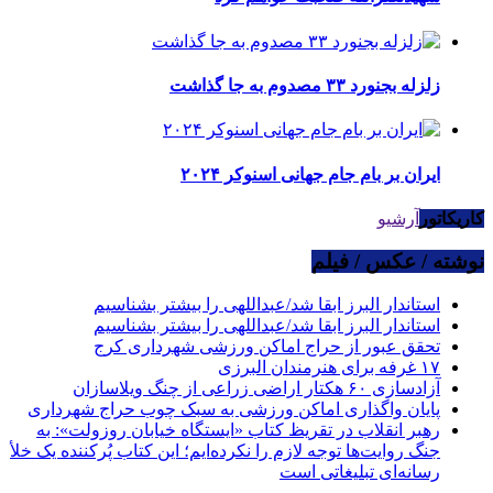
زلزله بجنورد ۳۳ مصدوم به جا گذاشت
ایران بر بام جام جهانی اسنوکر ۲۰۲۴
کاریکاتور
آرشیو
نوشته / عکس / فیلم
استاندار البرز ابقا شد/عبداللهی را بیشتر بشناسیم
استاندار البرز ابقا شد/عبداللهی را بیشتر بشناسیم
تحقق عبور از حراج اماکن ورزشی شهرداری کرج
۱۷ غرفه برای هنرمندان البرزی
آزادسازی ۶۰ هکتار اراضی زراعی از چنگ ویلاسازان
پایان واگذاری اماکن ورزشی به سبک چوب حراج شهرداری
رهبر انقلاب در تقریظ کتاب «ایستگاه خیابان روزولت»: به
جنگ روایت‌ها توجه لازم را نکرده‌ایم؛ این کتاب پُرکننده‌ یک خلأ
رسانه‌ای تبلیغاتی است