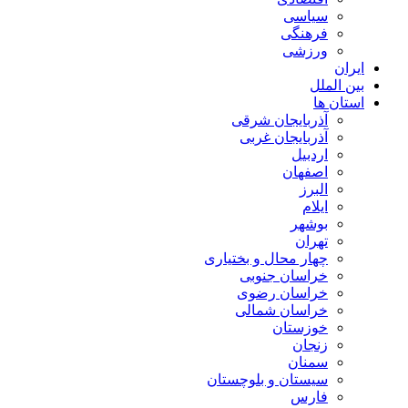
سیاسی
فرهنگی
ورزشی
ایران
بین الملل
استان ها
آذربایجان شرقی
آذربایجان غربی
اردبیل
اصفهان
البرز
ایلام
بوشهر
تهران
چهار محال و بختیاری
خراسان جنوبی
خراسان رضوی
خراسان شمالی
خوزستان
زنجان
سمنان
سیستان و بلوچستان
فارس