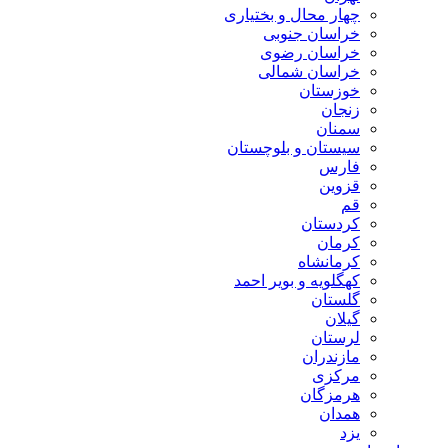
چهار محال و بختیاری
خراسان جنوبی
خراسان رضوی
خراسان شمالی
خوزستان
زنجان
سمنان
سیستان و بلوچستان
فارس
قزوین
قم
کردستان
کرمان
کرمانشاه
کهگلویه و بویر احمد
گلستان
گیلان
لرستان
مازندران
مرکزی
هرمزگان
همدان
یزد