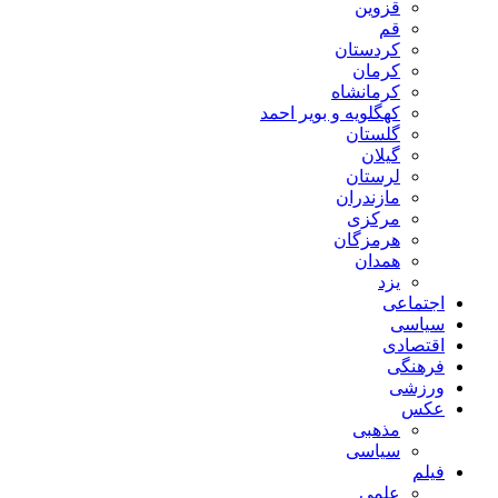
قزوین
قم
کردستان
کرمان
کرمانشاه
کهگلویه و بویر احمد
گلستان
گیلان
لرستان
مازندران
مرکزی
هرمزگان
همدان
یزد
اجتماعی
سیاسی
اقتصادی
فرهنگی
ورزشی
عکس
مذهبی
سیاسی
فیلم
علمی