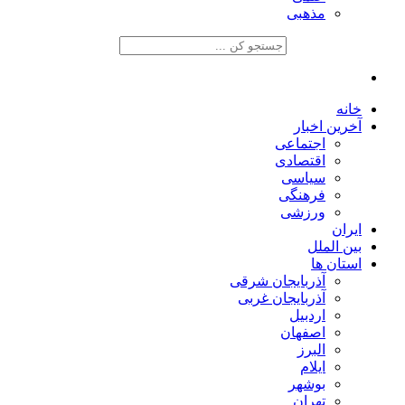
مذهبی
خانه
آخرین اخبار
اجتماعی
اقتصادی
سیاسی
فرهنگی
ورزشی
ایران
بین الملل
استان ها
آذربایجان شرقی
آذربایجان غربی
اردبیل
اصفهان
البرز
ایلام
بوشهر
تهران