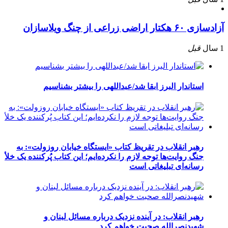
آزادسازی ۶۰ هکتار اراضی زراعی از چنگ ویلاسازان
1 سال
قبل
استاندار البرز ابقا شد/عبداللهی را بیشتر بشناسیم
رهبر انقلاب در تقریظ کتاب «ایستگاه خیابان روزولت»: به
جنگ روایت‌ها توجه لازم را نکرده‌ایم؛ این کتاب پُرکننده‌ یک خلأ
رسانه‌ای تبلیغاتی است
رهبر انقلاب: در آینده نزدیک درباره مسائل لبنان و
شهیدنصرالله صحبت خواهم کرد