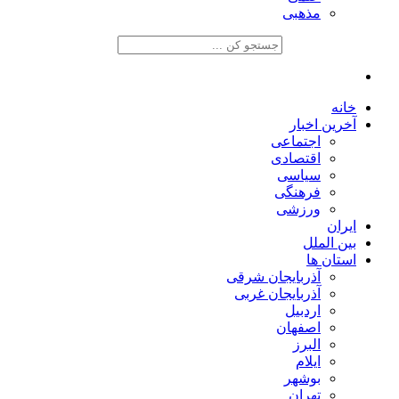
مذهبی
خانه
آخرین اخبار
اجتماعی
اقتصادی
سیاسی
فرهنگی
ورزشی
ایران
بین الملل
استان ها
آذربایجان شرقی
آذربایجان غربی
اردبیل
اصفهان
البرز
ایلام
بوشهر
تهران