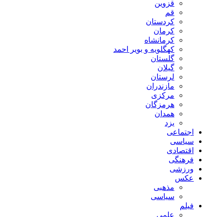
قزوین
قم
کردستان
کرمان
کرمانشاه
کهگلویه و بویر احمد
گلستان
گیلان
لرستان
مازندران
مرکزی
هرمزگان
همدان
یزد
اجتماعی
سیاسی
اقتصادی
فرهنگی
ورزشی
عکس
مذهبی
سیاسی
فیلم
علمی