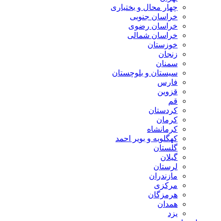
چهار محال و بختیاری
خراسان جنوبی
خراسان رضوی
خراسان شمالی
خوزستان
زنجان
سمنان
سیستان و بلوچستان
فارس
قزوین
قم
کردستان
کرمان
کرمانشاه
کهگلویه و بویر احمد
گلستان
گیلان
لرستان
مازندران
مرکزی
هرمزگان
همدان
یزد