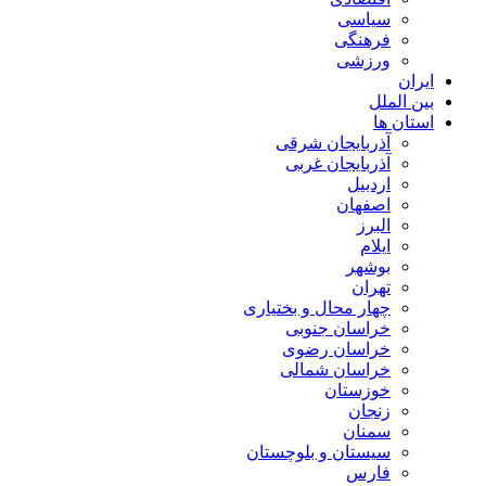
سیاسی
فرهنگی
ورزشی
ایران
بین الملل
استان ها
آذربایجان شرقی
آذربایجان غربی
اردبیل
اصفهان
البرز
ایلام
بوشهر
تهران
چهار محال و بختیاری
خراسان جنوبی
خراسان رضوی
خراسان شمالی
خوزستان
زنجان
سمنان
سیستان و بلوچستان
فارس