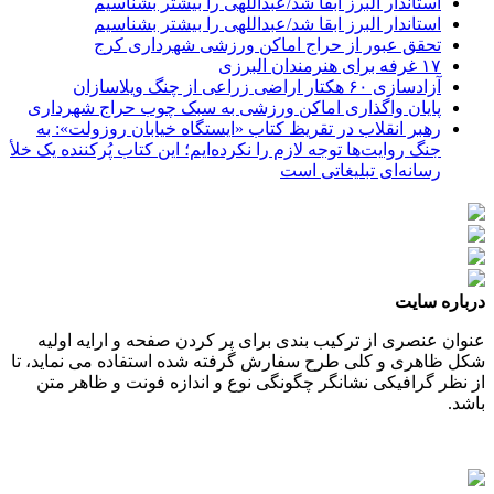
استاندار البرز ابقا شد/عبداللهی را بیشتر بشناسیم
استاندار البرز ابقا شد/عبداللهی را بیشتر بشناسیم
تحقق عبور از حراج اماکن ورزشی شهرداری کرج
۱۷ غرفه برای هنرمندان البرزی
آزادسازی ۶۰ هکتار اراضی زراعی از چنگ ویلاسازان
پایان واگذاری اماکن ورزشی به سبک چوب حراج شهرداری
رهبر انقلاب در تقریظ کتاب «ایستگاه خیابان روزولت»: به
جنگ روایت‌ها توجه لازم را نکرده‌ایم؛ این کتاب پُرکننده‌ یک خلأ
رسانه‌ای تبلیغاتی است
درباره سایت
عنوان عنصری از ترکیب بندی برای پر کردن صفحه و ارایه اولیه
شکل ظاهری و کلی طرح سفارش گرفته شده استفاده می نماید، تا
از نظر گرافیکی نشانگر چگونگی نوع و اندازه فونت و ظاهر متن
باشد.