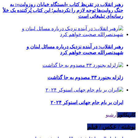
رهبر انقلاب در تقریظ کتاب «ایستگاه خیابان روزولت»: به
جنگ روایت‌ها توجه لازم را نکرده‌ایم؛ این کتاب پُرکننده‌ یک خلأ
رسانه‌ای تبلیغاتی است
رهبر انقلاب: در آینده نزدیک درباره مسائل لبنان و
شهیدنصرالله صحبت خواهم کرد
زلزله بجنورد ۳۳ مصدوم به جا گذاشت
ایران بر بام جام جهانی اسنوکر ۲۰۲۴
کاریکاتور
آرشیو
نوشته / عکس / فیلم