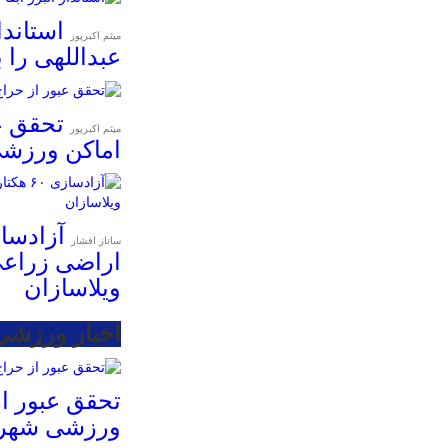
استاندا
میثم اکبرپور
عبداللهی را 
تحقق ع
میثم اکبرپور
اماکن ورزش
ساناز افشار
اراضی زراعی
ویلاسازان
اخبار ورزشی
تحقق عبور از
ورزشی شهرد