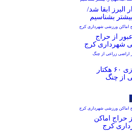
ر البرز ابقا شد/
بیشتر بشناسیم
بور از حراج
ی شهرداری کرج
آزادسازی ۶۰ هکتار
 از چنگ
 حراج اماکن
اری کرج