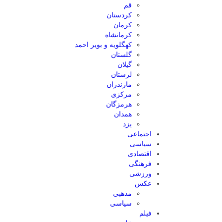
قم
کردستان
کرمان
کرمانشاه
کهگلویه و بویر احمد
گلستان
گیلان
لرستان
مازندران
مرکزی
هرمزگان
همدان
یزد
اجتماعی
سیاسی
اقتصادی
فرهنگی
ورزشی
عکس
مذهبی
سیاسی
فیلم