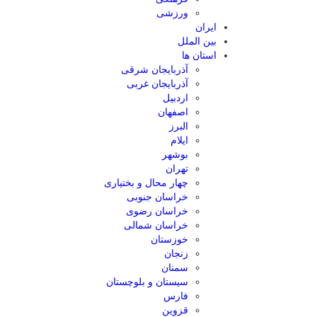
ورزشی
ایران
بین الملل
استان ها
آذربایجان شرقی
آذربایجان غربی
اردبیل
اصفهان
البرز
ایلام
بوشهر
تهران
چهار محال و بختیاری
خراسان جنوبی
خراسان رضوی
خراسان شمالی
خوزستان
زنجان
سمنان
سیستان و بلوچستان
فارس
قزوین