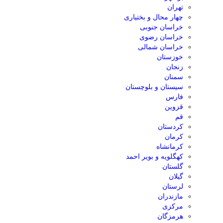
تهران
چهار محال و بختیاری
خراسان جنوبی
خراسان رضوی
خراسان شمالی
خوزستان
زنجان
سمنان
سیستان و بلوچستان
فارس
قزوین
قم
کردستان
کرمان
کرمانشاه
کهگلویه و بویر احمد
گلستان
گیلان
لرستان
مازندران
مرکزی
هرمزگان