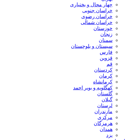
چهار محال و بختیاری
خراسان جنوبی
خراسان رضوی
خراسان شمالی
خوزستان
زنجان
سمنان
سیستان و بلوچستان
فارس
قزوین
قم
کردستان
کرمان
کرمانشاه
کهگلویه و بویر احمد
گلستان
گیلان
لرستان
مازندران
مرکزی
هرمزگان
همدان
یزد