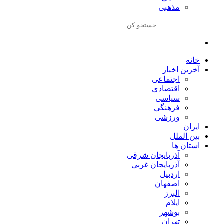
مذهبی
خانه
آخرین اخبار
اجتماعی
اقتصادی
سیاسی
فرهنگی
ورزشی
ایران
بین الملل
استان ها
آذربایجان شرقی
آذربایجان غربی
اردبیل
اصفهان
البرز
ایلام
بوشهر
تهران