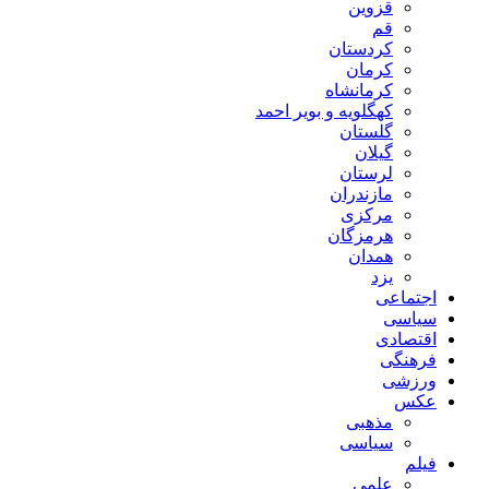
قزوین
قم
کردستان
کرمان
کرمانشاه
کهگلویه و بویر احمد
گلستان
گیلان
لرستان
مازندران
مرکزی
هرمزگان
همدان
یزد
اجتماعی
سیاسی
اقتصادی
فرهنگی
ورزشی
عکس
مذهبی
سیاسی
فیلم
علمی