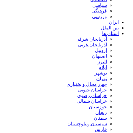
سیاسی
فرهنگی
ورزشی
ایران
بین الملل
استان ها
آذربایجان شرقی
آذربایجان غربی
اردبیل
اصفهان
البرز
ایلام
بوشهر
تهران
چهار محال و بختیاری
خراسان جنوبی
خراسان رضوی
خراسان شمالی
خوزستان
زنجان
سمنان
سیستان و بلوچستان
فارس