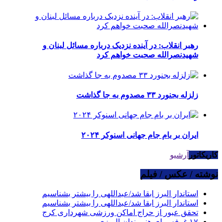
رهبر انقلاب: در آینده نزدیک درباره مسائل لبنان و
شهیدنصرالله صحبت خواهم کرد
زلزله بجنورد ۳۳ مصدوم به جا گذاشت
ایران بر بام جام جهانی اسنوکر ۲۰۲۴
کاریکاتور
آرشیو
نوشته / عکس / فیلم
استاندار البرز ابقا شد/عبداللهی را بیشتر بشناسیم
استاندار البرز ابقا شد/عبداللهی را بیشتر بشناسیم
تحقق عبور از حراج اماکن ورزشی شهرداری کرج
۱۷ غرفه برای هنرمندان البرزی