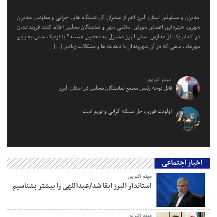
مدیران و مسئولین استان البرز اعم از مدیران کل دستگاه های اجرایی و معاونین ،مدیران
شهری، شهرداری،اعضای شورای اسلامی شهر و نمایندگان مجلس اعلام کنند فرزندانشان
در کدام یک از مدارس استان البرز مشغول به تحصیل هستند؟ با نزدیک شدن به پایان
مهرماه ، ماهی که در آن شهروندان با دغدغه ها و مشکلات زیادی […]
میثم اکبرپور
قابل توجه رئیس مجمع نمایندگان مجلس در استان البرز
اولویت فوری، حل مسئله گرانی و تورم است
اخبار اجتماعی
میثم اکبرپور
استاندار البرز ابقا شد/عبداللهی را بیشتر بشناسیم
میثم اکبرپور