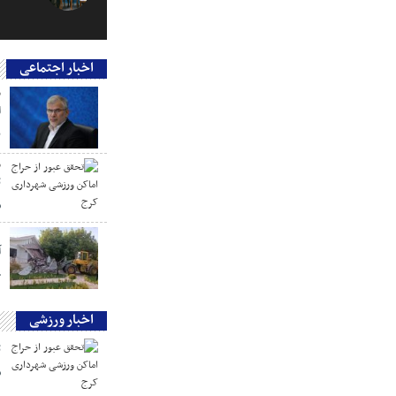
اخبار اجتماعی
م
ا
ب
م
ت
ش
س
چ
اخبار ورزشی
ت
ش