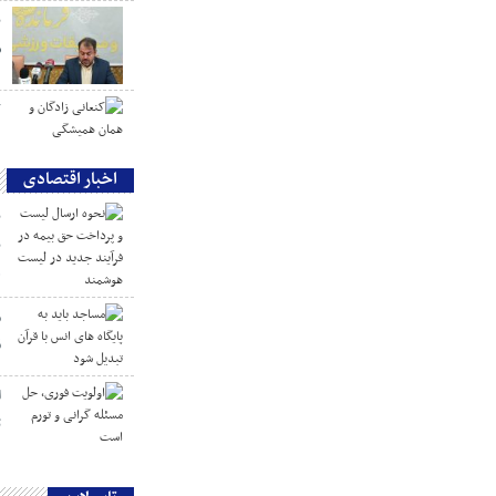
پ
س
ک
اخبار اقتصادی
ن
ب
ه
م
ق
ا
ت