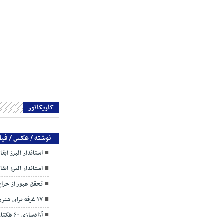
کاریکاتور
نوشته / عکس / فیل
استاندار البرز ابق
استاندار البرز ابق
تحقق عبور از حرا
۱۷ غرفه برای هنرمندان البرزی
آزادسازی ۶۰ هکتار اراضی زراعی از چنگ ویلاسازان