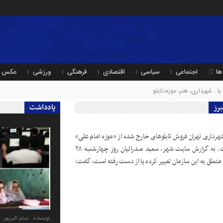
ها
اجتماعی
سیاسی
اقتصادی
فرهنگی
ورزشی
عکس
: شهرداری، هنر، موزه،تابلو
برز
یادداشت
داری تهران فروش تابلو‌های خارج شده از «موزه امام علی»
را تایید کرد اما آن را «گرای غلط» دانست. به گزارش سایت شهر، سعید صدرائیان روز چهارشنبه ۲۸
 متعلق به این سازمان تغییر کرده یا از دست رفته است، گفت:‌
نویسنده : میثم اکبرپور