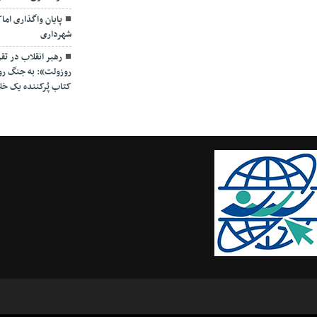
پایان واگذاری ام
شهرداری
رهبر انقلاب در تق
روزولت»: به جنگ روای
کتاب پُرکننده‌ یک خل