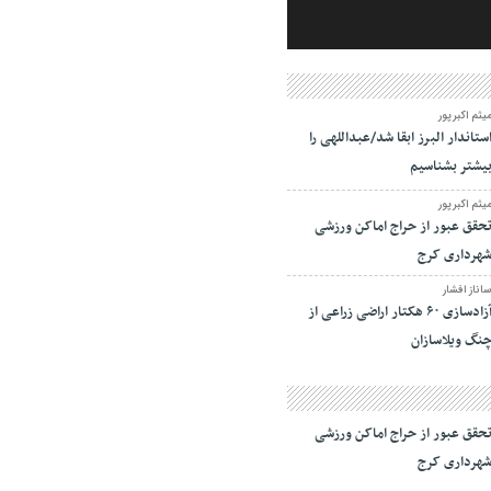
یثم اکبرپور
ستاندار البرز ابقا شد/عبداللهی را
یشتر بشناسیم
یثم اکبرپور
حقق عبور از حراج اماکن ورزشی
هرداری کرج
اناز افشار
آزادسازی ۶۰ هکتار اراضی زراعی از
نگ ویلاسازان
حقق عبور از حراج اماکن ورزشی
هرداری کرج