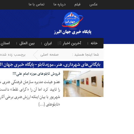
عکس
فیلم
درباره ما
تماس با ما
خانه
آخرین اخبار
ایران
بین الملل
استان 
شما اینجا هستید :
صفحه اصلی
برچسب زده شده با 
بایگانی‌های شهرداری، هنر، موزه،تابلو - پایگاه خبری جهان ال
فروش تابلوهای موزه امام علی!!!
عضو هیئت مدیره سازمان فرهنگی هنری شهر
29 شهریور 1403
شهریور با بیان اینکه ارزش هنری برخی آثار
«تابلوهای […]