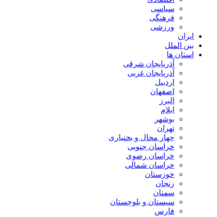
سیاسی
فرهنگی
ورزشی
ایران
بین الملل
استان ها
آذربایجان شرقی
آذربایجان غربی
اردبیل
اصفهان
البرز
ایلام
بوشهر
تهران
چهار محال و بختیاری
خراسان جنوبی
خراسان رضوی
خراسان شمالی
خوزستان
زنجان
سمنان
سیستان و بلوچستان
فارس