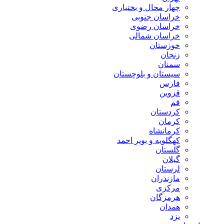
چهار محال و بختیاری
خراسان جنوبی
خراسان رضوی
خراسان شمالی
خوزستان
زنجان
سمنان
سیستان و بلوچستان
فارس
قزوین
قم
کردستان
کرمان
کرمانشاه
کهگلویه و بویر احمد
گلستان
گیلان
لرستان
مازندران
مرکزی
هرمزگان
همدان
یزد