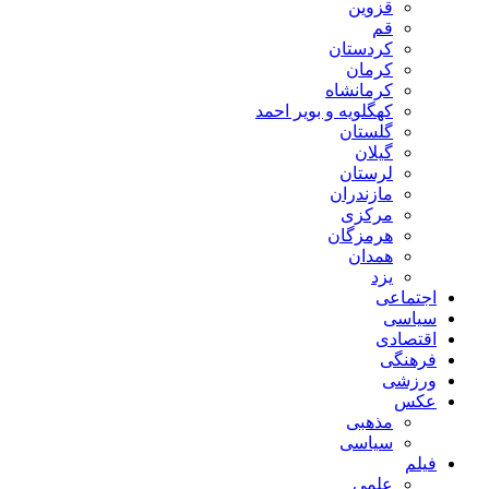
قزوین
قم
کردستان
کرمان
کرمانشاه
کهگلویه و بویر احمد
گلستان
گیلان
لرستان
مازندران
مرکزی
هرمزگان
همدان
یزد
اجتماعی
سیاسی
اقتصادی
فرهنگی
ورزشی
عکس
مذهبی
سیاسی
فیلم
علمی