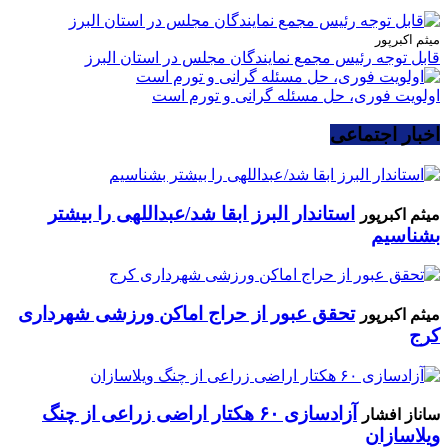
میثم اکبرپور
قابل توجه رئیس مجمع نمایندگان مجلس در استان البرز
اولویت فوری، حل مسئله گرانی و تورم است
اخبار اجتماعی
استاندار البرز ابقا شد/عبداللهی را بیشتر
میثم اکبرپور
بشناسیم
تحقق عبور از حراج اماکن ورزشی شهرداری
میثم اکبرپور
کرج
آزادسازی ۶۰ هکتار اراضی زراعی از چنگ
ساناز افشار
ویلاسازان