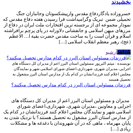
بخشیدند
خسروزاده یادگاردفاع مقدس وازپیشکسوتان وجانبازان جنگ
تحمیلی ضمن تبریک وگرامیداشت فرا رسیدن هفته دفاع مقدس که
نمودار مجموعه ای از برجسته ترین افتخارات ملت ایران در دفاع از
مرزهای میهن اسلامی و جانفشانی دلاورانه در پای پرچم برافراشته
اسلام و قرآن است را به ساحت مقدس حضرت بقیة ا… الاعظم
(عج)، رهبر معظم انقلاب اسلامی […]
یادداشت
آرشیو
نویسنده : میثم اکبرپور
مسئولین استان البرز اعم از مدیران کل دستگاه های
اجرایی ،مدیران شهری، شهرداری،اعضای شورای اسلامی شهر و نمایندگان
مجلس اعلام کنند فرزندانشان در کدام یک از مدارس استان البرز مشغول به
تحصیل هستند
فرزندان مسئولین استان البرز در کدام مدارس تحصیل میکنند؟
مدیران و مسئولین استان البرز اعم از مدیران کل دستگاه های
اجرایی و معاونین ،مدیران شهری، شهرداری،اعضای شورای
اسلامی شهر و نمایندگان مجلس اعلام کنند فرزندانشان در کدام یک
از مدارس استان البرز مشغول به تحصیل هستند؟ با نزدیک شدن به
پایان مهرماه ، ماهی که در آن شهروندان با دغدغه ها و مشکلات
زیادی […]