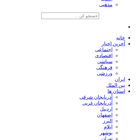
مذهبی
خانه
آخرین اخبار
اجتماعی
اقتصادی
سیاسی
فرهنگی
ورزشی
ایران
بین الملل
استان ها
آذربایجان شرقی
آذربایجان غربی
اردبیل
اصفهان
البرز
ایلام
بوشهر
تهران