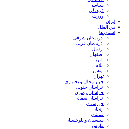
سیاسی
فرهنگی
ورزشی
ایران
بین الملل
استان ها
آذربایجان شرقی
آذربایجان غربی
اردبیل
اصفهان
البرز
ایلام
بوشهر
تهران
چهار محال و بختیاری
خراسان جنوبی
خراسان رضوی
خراسان شمالی
خوزستان
زنجان
سمنان
سیستان و بلوچستان
فارس