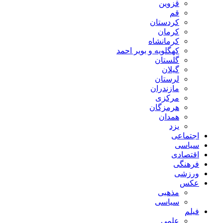
قزوین
قم
کردستان
کرمان
کرمانشاه
کهگلویه و بویر احمد
گلستان
گیلان
لرستان
مازندران
مرکزی
هرمزگان
همدان
یزد
اجتماعی
سیاسی
اقتصادی
فرهنگی
ورزشی
عکس
مذهبی
سیاسی
فیلم
علمی