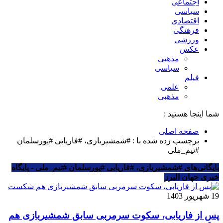
اجتماعی
سیاسی
اقتصادی
فرهنگی
ورزشی
عکس
مذهبی
سیاسی
فیلم
علمی
مذهبی
شما اینجا هستید :
صفحه اصلی
برچسب زده شده با : #شمشیربازی، #فاریابی #پورسلمان
#تیم_ملی
بایگانی‌های #شمشیربازی، #فاریابی #پورسلمان #تیم_ملی - پایگاه
خبری جهان البرز
19 شهریور 1403
پس از فاریابی، سکوت سرمربی سابق شمشیربازی هم