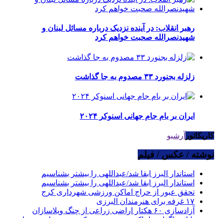
رهبر انقلاب: در آینده نزدیک درباره مسائل لبنان و
شهیدنصرالله صحبت خواهم کرد
زلزله بجنورد ۳۳ مصدوم به جا گذاشت
ایران بر بام جام جهانی اسنوکر ۲۰۲۴
کاریکاتور
آرشیو
نوشته / عکس / فیلم
استاندار البرز ابقا شد/عبداللهی را بیشتر بشناسیم
استاندار البرز ابقا شد/عبداللهی را بیشتر بشناسیم
تحقق عبور از حراج اماکن ورزشی شهرداری کرج
۱۷ غرفه برای هنرمندان البرزی
آزادسازی ۶۰ هکتار اراضی زراعی از چنگ ویلاسازان