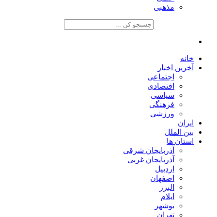
مذهبی
خانه
آخرین اخبار
اجتماعی
اقتصادی
سیاسی
فرهنگی
ورزشی
ایران
بین الملل
استان ها
آذربایجان شرقی
آذربایجان غربی
اردبیل
اصفهان
البرز
ایلام
بوشهر
تهران