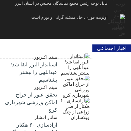
قابل توجه رئیس مجمع نمایندگان مجلس در استان البرز
اولویت فوری، حل مسئله گرانی و تورم است
اخبار اجتماعی
میثم اکبرپور
استاندار البرز ابقا شد/
عبداللهی را بیشتر
بشناسیم
میثم اکبرپور
تحقق عبور از حراج
اماکن ورزشی شهرداری
کرج
ساناز افشار
آزادسازی ۶۰ هکتار