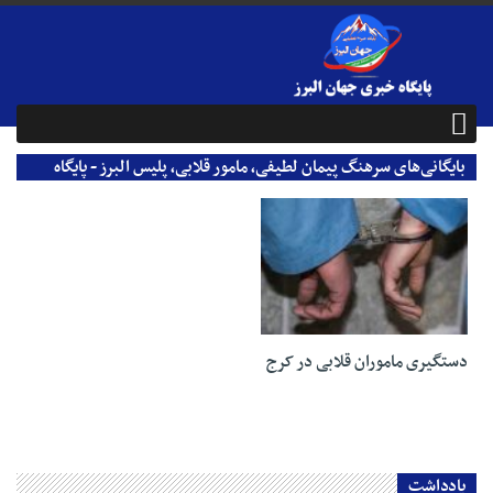
بایگانی‌های سرهنگ پیمان لطیفی، مامور قلابی، پلیس البرز - پایگاه
خبری جهان البرز
06 آبان 1403
دستگیری ماموران قلابی در کرج
یادداشت