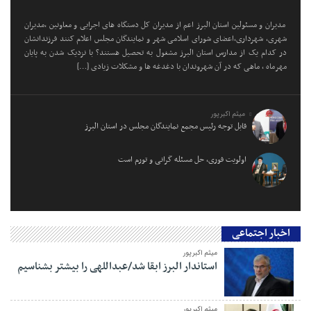
مدیران و مسئولین استان البرز اعم از مدیران کل دستگاه های اجرایی و معاونین ،مدیران
شهری، شهرداری،اعضای شورای اسلامی شهر و نمایندگان مجلس اعلام کنند فرزندانشان
در کدام یک از مدارس استان البرز مشغول به تحصیل هستند؟ با نزدیک شدن به پایان
مهرماه ، ماهی که در آن شهروندان با دغدغه ها و مشکلات زیادی […]
میثم اکبرپور
قابل توجه رئیس مجمع نمایندگان مجلس در استان البرز
اولویت فوری، حل مسئله گرانی و تورم است
اخبار اجتماعی
میثم اکبرپور
استاندار البرز ابقا شد/عبداللهی را بیشتر بشناسیم
میثم اکبرپور