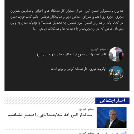
مدیران و مسئولین استان البرز اعم از مدیران کل دستگاه های اجرایی و معاونین ،مدیران
شهری، شهرداری،اعضای شورای اسلامی شهر و نمایندگان مجلس اعلام کنند فرزندانشان
در کدام یک از مدارس استان البرز مشغول به تحصیل هستند؟ با نزدیک شدن به پایان
مهرماه ، ماهی که در آن شهروندان با دغدغه ها و مشکلات زیادی […]
میثم اکبرپور
قابل توجه رئیس مجمع نمایندگان مجلس در استان البرز
اولویت فوری، حل مسئله گرانی و تورم است
اخبار اجتماعی
میثم اکبرپور
استاندار البرز ابقا شد/عبداللهی را بیشتر بشناسیم
میثم اکبرپور