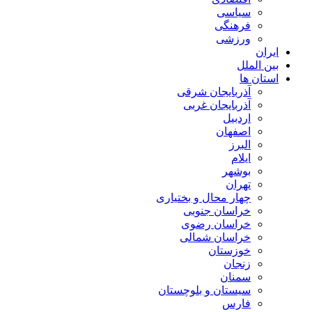
سیاسی
فرهنگی
ورزشی
ایران
بین الملل
استان ها
آذربایجان شرقی
آذربایجان غربی
اردبیل
اصفهان
البرز
ایلام
بوشهر
تهران
چهار محال و بختیاری
خراسان جنوبی
خراسان رضوی
خراسان شمالی
خوزستان
زنجان
سمنان
سیستان و بلوچستان
فارس