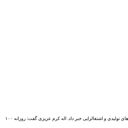
اله کرم عزیزی مدیر مجتمع ندامتگاهی قزلحصار کرج از تولید روزانه ۱۸ هزار عدد لامپ هالوژن توسط زندانیان این ندامتگاه با هدف فعالیت‌های تولیدی و اشتغالزایی خبر داد. اله کرم عزیزی گفت: روزانه ۱۰۰