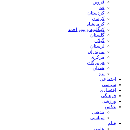
قزوین
قم
کردستان
کرمان
کرمانشاه
کهگلویه و بویر احمد
گلستان
گیلان
لرستان
مازندران
مرکزی
هرمزگان
همدان
یزد
اجتماعی
سیاسی
اقتصادی
فرهنگی
ورزشی
عکس
مذهبی
سیاسی
فیلم
علمی