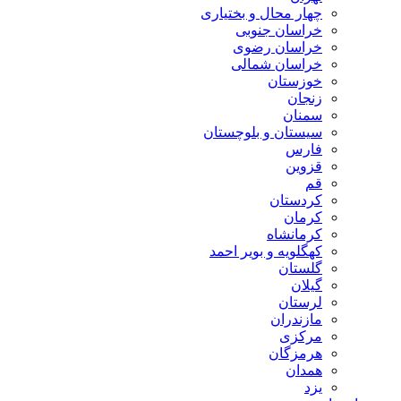
چهار محال و بختیاری
خراسان جنوبی
خراسان رضوی
خراسان شمالی
خوزستان
زنجان
سمنان
سیستان و بلوچستان
فارس
قزوین
قم
کردستان
کرمان
کرمانشاه
کهگلویه و بویر احمد
گلستان
گیلان
لرستان
مازندران
مرکزی
هرمزگان
همدان
یزد