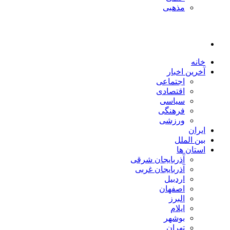
مذهبی
خانه
آخرین اخبار
اجتماعی
اقتصادی
سیاسی
فرهنگی
ورزشی
ایران
بین الملل
استان ها
آذربایجان شرقی
آذربایجان غربی
اردبیل
اصفهان
البرز
ایلام
بوشهر
تهران