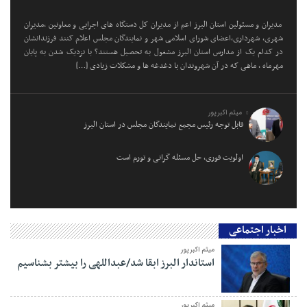
مدیران و مسئولین استان البرز اعم از مدیران کل دستگاه های اجرایی و معاونین ،مدیران
شهری، شهرداری،اعضای شورای اسلامی شهر و نمایندگان مجلس اعلام کنند فرزندانشان
در کدام یک از مدارس استان البرز مشغول به تحصیل هستند؟ با نزدیک شدن به پایان
مهرماه ، ماهی که در آن شهروندان با دغدغه ها و مشکلات زیادی […]
میثم اکبرپور
قابل توجه رئیس مجمع نمایندگان مجلس در استان البرز
اولویت فوری، حل مسئله گرانی و تورم است
اخبار اجتماعی
میثم اکبرپور
استاندار البرز ابقا شد/عبداللهی را بیشتر بشناسیم
میثم اکبرپور