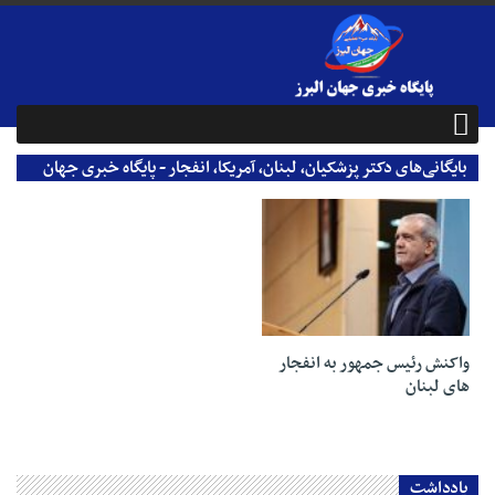
بایگانی‌های دکتر پزشکیان، لبنان، آمریکا، انفجار - پایگاه خبری جهان
البرز
28 شهریور 1403
واکنش رئیس جمهور به انفجار
های لبنان
یادداشت