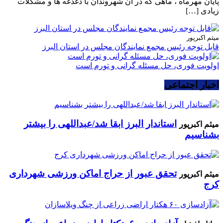
پایان مهرماه ، ماهی که در آن شهروندان با دغدغه ها و مشکلات
زیادی […]
میثم اکبرپور
قابل توجه رئیس مجمع نمایندگان مجلس در استان البرز
اولویت فوری، حل مسئله گرانی و تورم است
اخبار اجتماعی
استاندار البرز ابقا شد/عبداللهی را بیشتر
میثم اکبرپور
بشناسیم
تحقق عبور از حراج اماکن ورزشی شهرداری
میثم اکبرپور
کرج