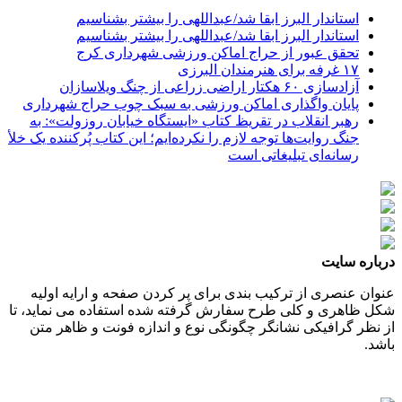
استاندار البرز ابقا شد/عبداللهی را بیشتر بشناسیم
استاندار البرز ابقا شد/عبداللهی را بیشتر بشناسیم
تحقق عبور از حراج اماکن ورزشی شهرداری کرج
۱۷ غرفه برای هنرمندان البرزی
آزادسازی ۶۰ هکتار اراضی زراعی از چنگ ویلاسازان
پایان واگذاری اماکن ورزشی به سبک چوب حراج شهرداری
رهبر انقلاب در تقریظ کتاب «ایستگاه خیابان روزولت»: به
جنگ روایت‌ها توجه لازم را نکرده‌ایم؛ این کتاب پُرکننده‌ یک خلأ
رسانه‌ای تبلیغاتی است
درباره سایت
عنوان عنصری از ترکیب بندی برای پر کردن صفحه و ارایه اولیه
شکل ظاهری و کلی طرح سفارش گرفته شده استفاده می نماید، تا
از نظر گرافیکی نشانگر چگونگی نوع و اندازه فونت و ظاهر متن
باشد.