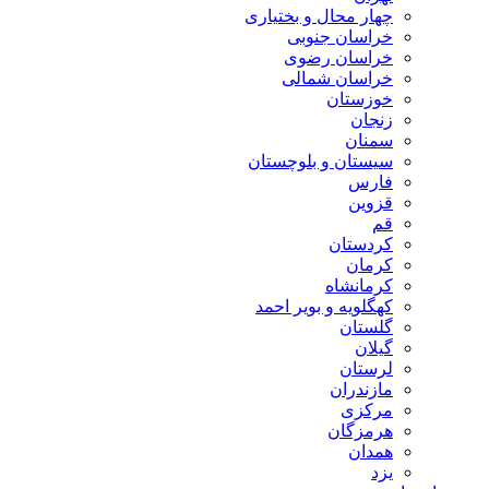
چهار محال و بختیاری
خراسان جنوبی
خراسان رضوی
خراسان شمالی
خوزستان
زنجان
سمنان
سیستان و بلوچستان
فارس
قزوین
قم
کردستان
کرمان
کرمانشاه
کهگلویه و بویر احمد
گلستان
گیلان
لرستان
مازندران
مرکزی
هرمزگان
همدان
یزد