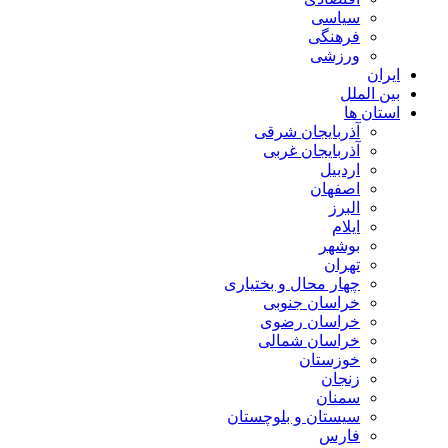
سیاسی
فرهنگی
ورزشی
ایران
بین الملل
استان ها
آذربایجان شرقی
آذربایجان غربی
اردبیل
اصفهان
البرز
ایلام
بوشهر
تهران
چهار محال و بختیاری
خراسان جنوبی
خراسان رضوی
خراسان شمالی
خوزستان
زنجان
سمنان
سیستان و بلوچستان
فارس