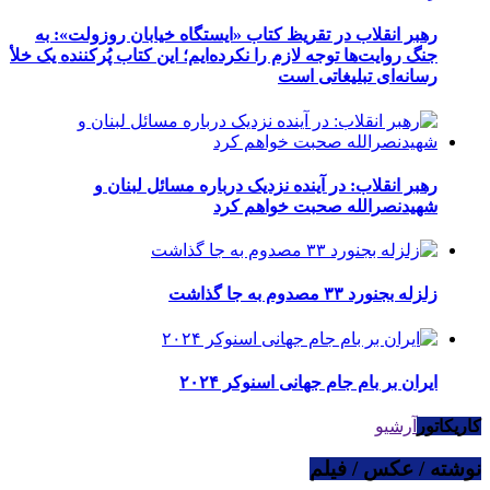
رهبر انقلاب در تقریظ کتاب «ایستگاه خیابان روزولت»: به
جنگ روایت‌ها توجه لازم را نکرده‌ایم؛ این کتاب پُرکننده‌ یک خلأ
رسانه‌ای تبلیغاتی است
رهبر انقلاب: در آینده نزدیک درباره مسائل لبنان و
شهیدنصرالله صحبت خواهم کرد
زلزله بجنورد ۳۳ مصدوم به جا گذاشت
ایران بر بام جام جهانی اسنوکر ۲۰۲۴
کاریکاتور
آرشیو
نوشته / عکس / فیلم