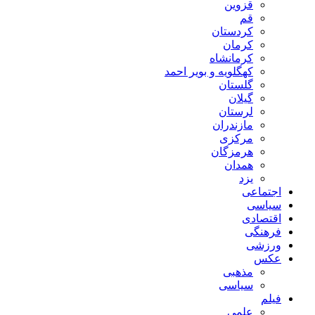
قزوین
قم
کردستان
کرمان
کرمانشاه
کهگلویه و بویر احمد
گلستان
گیلان
لرستان
مازندران
مرکزی
هرمزگان
همدان
یزد
اجتماعی
سیاسی
اقتصادی
فرهنگی
ورزشی
عکس
مذهبی
سیاسی
فیلم
علمی