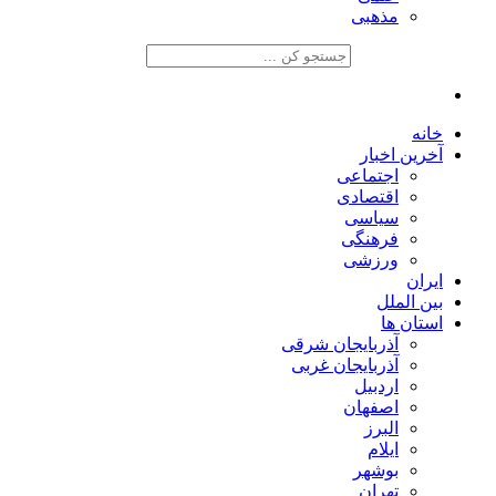
مذهبی
خانه
آخرین اخبار
اجتماعی
اقتصادی
سیاسی
فرهنگی
ورزشی
ایران
بین الملل
استان ها
آذربایجان شرقی
آذربایجان غربی
اردبیل
اصفهان
البرز
ایلام
بوشهر
تهران