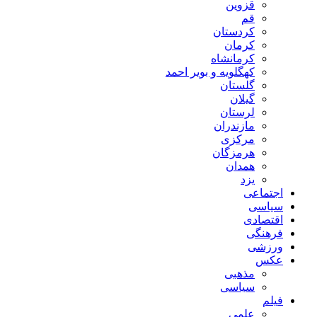
قزوین
قم
کردستان
کرمان
کرمانشاه
کهگلویه و بویر احمد
گلستان
گیلان
لرستان
مازندران
مرکزی
هرمزگان
همدان
یزد
اجتماعی
سیاسی
اقتصادی
فرهنگی
ورزشی
عکس
مذهبی
سیاسی
فیلم
علمی