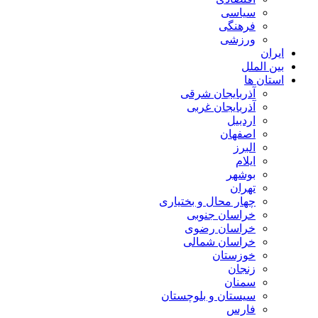
سیاسی
فرهنگی
ورزشی
ایران
بین الملل
استان ها
آذربایجان شرقی
آذربایجان غربی
اردبیل
اصفهان
البرز
ایلام
بوشهر
تهران
چهار محال و بختیاری
خراسان جنوبی
خراسان رضوی
خراسان شمالی
خوزستان
زنجان
سمنان
سیستان و بلوچستان
فارس