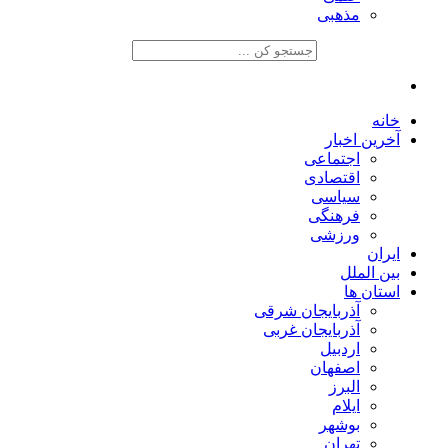
مذهبی
خانه
آخرین اخبار
اجتماعی
اقتصادی
سیاسی
فرهنگی
ورزشی
ایران
بین الملل
استان ها
آذربایجان شرقی
آذربایجان غربی
اردبیل
اصفهان
البرز
ایلام
بوشهر
تهران