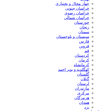
چهار محال و بختیاری
خراسان جنوبی
خراسان رضوی
خراسان شمالی
خوزستان
زنجان
سمنان
سیستان و بلوچستان
فارس
قزوین
قم
کردستان
کرمان
کرمانشاه
کهگلویه و بویر احمد
گلستان
گیلان
لرستان
مازندران
مرکزی
هرمزگان
همدان
یزد