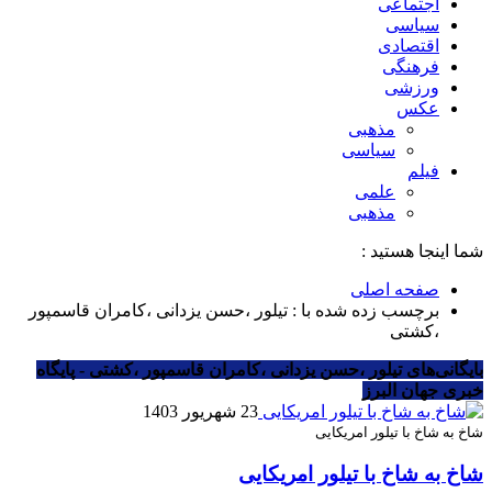
اجتماعی
سیاسی
اقتصادی
فرهنگی
ورزشی
عکس
مذهبی
سیاسی
فیلم
علمی
مذهبی
شما اینجا هستید :
صفحه اصلی
برچسب زده شده با : تیلور ،حسن یزدانی ،کامران قاسمپور
،کشتی
بایگانی‌های تیلور ،حسن یزدانی ،کامران قاسمپور ،کشتی - پایگاه
خبری جهان البرز
23 شهریور 1403
شاخ به شاخ با تیلور امریکایی
شاخ به شاخ با تیلور امریکایی