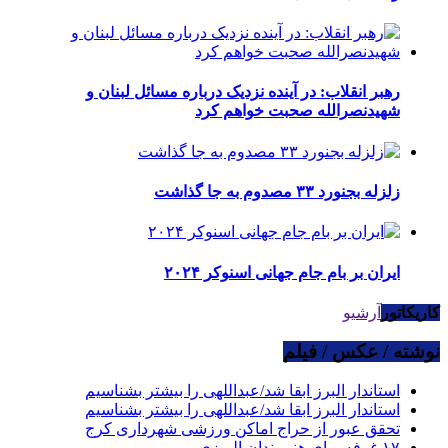
رهبر انقلاب: در آینده نزدیک درباره مسائل لبنان و
شهیدنصرالله صحبت خواهم کرد
زلزله بجنورد ۳۳ مصدوم به جا گذاشت
ایران بر بام جام جهانی اسنوکر ۲۰۲۴
کاریکاتور
آرشیو
نوشته / عکس / فیلم
استاندار البرز ابقا شد/عبداللهی را بیشتر بشناسیم
استاندار البرز ابقا شد/عبداللهی را بیشتر بشناسیم
تحقق عبور از حراج اماکن ورزشی شهرداری کرج
۱۷ غرفه برای هنرمندان البرزی