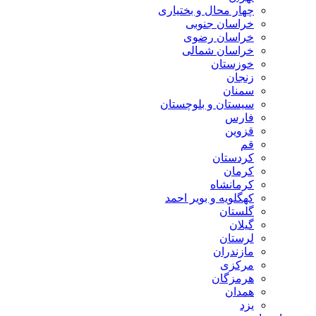
چهار محال و بختیاری
خراسان جنوبی
خراسان رضوی
خراسان شمالی
خوزستان
زنجان
سمنان
سیستان و بلوچستان
فارس
قزوین
قم
کردستان
کرمان
کرمانشاه
کهگلویه و بویر احمد
گلستان
گیلان
لرستان
مازندران
مرکزی
هرمزگان
همدان
یزد