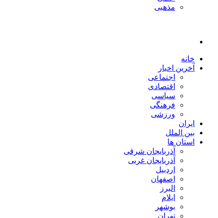
مذهبی
خانه
آخرین اخبار
اجتماعی
اقتصادی
سیاسی
فرهنگی
ورزشی
ایران
بین الملل
استان ها
آذربایجان شرقی
آذربایجان غربی
اردبیل
اصفهان
البرز
ایلام
بوشهر
تهران