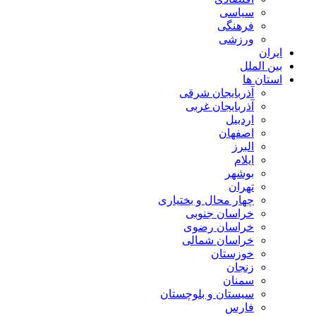
سیاسی
فرهنگی
ورزشی
ایران
بین الملل
استان ها
آذربایجان شرقی
آذربایجان غربی
اردبیل
اصفهان
البرز
ایلام
بوشهر
تهران
چهار محال و بختیاری
خراسان جنوبی
خراسان رضوی
خراسان شمالی
خوزستان
زنجان
سمنان
سیستان و بلوچستان
فارس