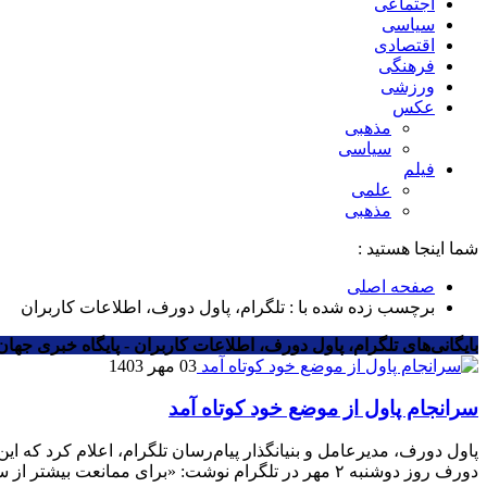
اجتماعی
سیاسی
اقتصادی
فرهنگی
ورزشی
عکس
مذهبی
سیاسی
فیلم
علمی
مذهبی
شما اینجا هستید :
صفحه اصلی
برچسب زده شده با : تلگرام، پاول دورف، اطلاعات کاربران
بایگانی‌های تلگرام، پاول دورف، اطلاعات کاربران - پایگاه خبری جهان 
03 مهر 1403
سرانجام پاول از موضع خود کوتاه آمد
پاول دورف، مدیرعامل و بنیانگذار پیام‌رسان تلگرام، اعلام کرد که
دورف روز دوشنبه ۲ مهر در تلگرام نوشت: «برای ممانعت بیشتر از سوء‌استفاده مجرمان از موتور جستجوی تلگرام، شرایط خدمات و آیین‌نامه مربوط به […]