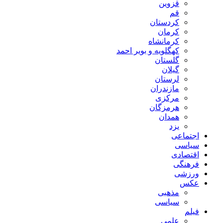
قزوین
قم
کردستان
کرمان
کرمانشاه
کهگلویه و بویر احمد
گلستان
گیلان
لرستان
مازندران
مرکزی
هرمزگان
همدان
یزد
اجتماعی
سیاسی
اقتصادی
فرهنگی
ورزشی
عکس
مذهبی
سیاسی
فیلم
علمی