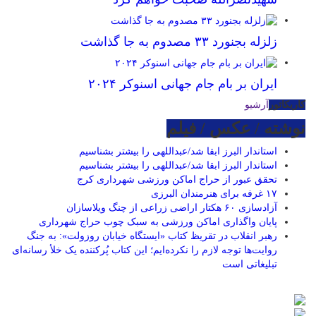
زلزله بجنورد ۳۳ مصدوم به جا گذاشت
ایران بر بام جام جهانی اسنوکر ۲۰۲۴
کاریکاتور
آرشیو
نوشته / عکس / فیلم
استاندار البرز ابقا شد/عبداللهی را بیشتر بشناسیم
استاندار البرز ابقا شد/عبداللهی را بیشتر بشناسیم
تحقق عبور از حراج اماکن ورزشی شهرداری کرج
۱۷ غرفه برای هنرمندان البرزی
آزادسازی ۶۰ هکتار اراضی زراعی از چنگ ویلاسازان
پایان واگذاری اماکن ورزشی به سبک چوب حراج شهرداری
رهبر انقلاب در تقریظ کتاب «ایستگاه خیابان روزولت»: به جنگ
روایت‌ها توجه لازم را نکرده‌ایم؛ این کتاب پُرکننده‌ یک خلأ رسانه‌ای
تبلیغاتی است