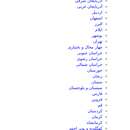
آذربایجان شرقی
آذربایجان غربی
اردبیل
اصفهان
البرز
ایلام
بوشهر
تهران
چهار محال و بختیاری
خراسان جنوبی
خراسان رضوی
خراسان شمالی
خوزستان
زنجان
سمنان
سیستان و بلوچستان
فارس
قزوین
قم
کردستان
کرمان
کرمانشاه
کهگلویه و بویر احمد