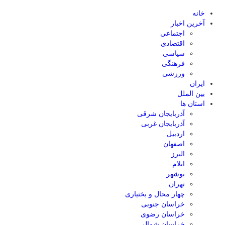
خانه
آخرین اخبار
اجتماعی
اقتصادی
سیاسی
فرهنگی
ورزشی
ایران
بین الملل
استان ها
آذربایجان شرقی
آذربایجان غربی
اردبیل
اصفهان
البرز
ایلام
بوشهر
تهران
چهار محال و بختیاری
خراسان جنوبی
خراسان رضوی
خراسان شمالی