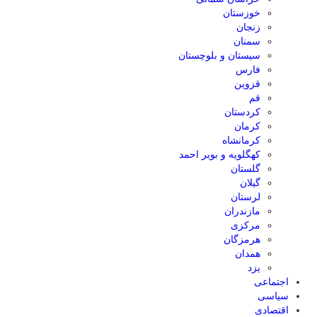
خوزستان
زنجان
سمنان
سیستان و بلوچستان
فارس
قزوین
قم
کردستان
کرمان
کرمانشاه
کهگلویه و بویر احمد
گلستان
گیلان
لرستان
مازندران
مرکزی
هرمزگان
همدان
یزد
اجتماعی
سیاسی
اقتصادی