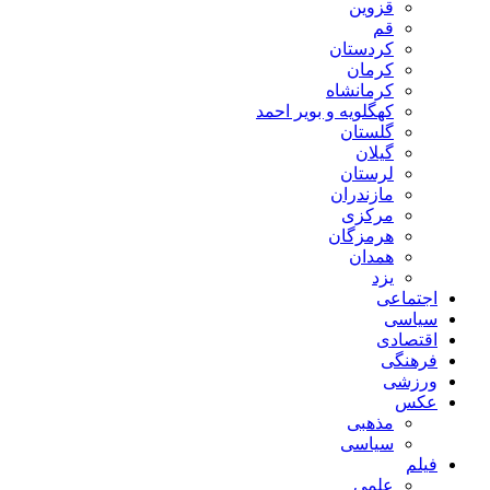
قزوین
قم
کردستان
کرمان
کرمانشاه
کهگلویه و بویر احمد
گلستان
گیلان
لرستان
مازندران
مرکزی
هرمزگان
همدان
یزد
اجتماعی
سیاسی
اقتصادی
فرهنگی
ورزشی
عکس
مذهبی
سیاسی
فیلم
علمی