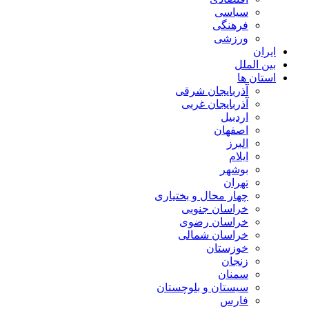
سیاسی
فرهنگی
ورزشی
ایران
بین الملل
استان ها
آذربایجان شرقی
آذربایجان غربی
اردبیل
اصفهان
البرز
ایلام
بوشهر
تهران
چهار محال و بختیاری
خراسان جنوبی
خراسان رضوی
خراسان شمالی
خوزستان
زنجان
سمنان
سیستان و بلوچستان
فارس