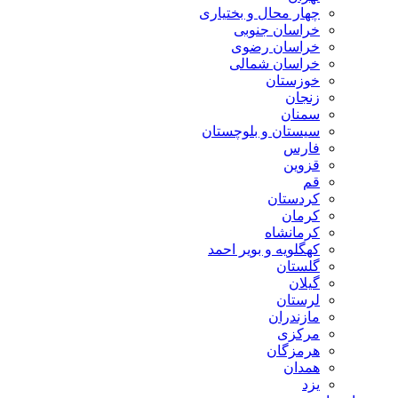
چهار محال و بختیاری
خراسان جنوبی
خراسان رضوی
خراسان شمالی
خوزستان
زنجان
سمنان
سیستان و بلوچستان
فارس
قزوین
قم
کردستان
کرمان
کرمانشاه
کهگلویه و بویر احمد
گلستان
گیلان
لرستان
مازندران
مرکزی
هرمزگان
همدان
یزد