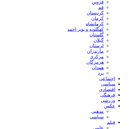
قزوین
قم
کردستان
کرمان
کرمانشاه
کهگلویه و بویر احمد
گلستان
گیلان
لرستان
مازندران
مرکزی
هرمزگان
همدان
یزد
اجتماعی
سیاسی
اقتصادی
فرهنگی
ورزشی
عکس
مذهبی
سیاسی
فیلم
علمی