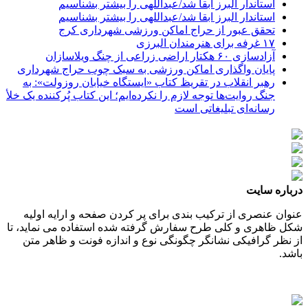
استاندار البرز ابقا شد/عبداللهی را بیشتر بشناسیم
استاندار البرز ابقا شد/عبداللهی را بیشتر بشناسیم
تحقق عبور از حراج اماکن ورزشی شهرداری کرج
۱۷ غرفه برای هنرمندان البرزی
آزادسازی ۶۰ هکتار اراضی زراعی از چنگ ویلاسازان
پایان واگذاری اماکن ورزشی به سبک چوب حراج شهرداری
رهبر انقلاب در تقریظ کتاب «ایستگاه خیابان روزولت»: به
جنگ روایت‌ها توجه لازم را نکرده‌ایم؛ این کتاب پُرکننده‌ یک خلأ
رسانه‌ای تبلیغاتی است
درباره سایت
عنوان عنصری از ترکیب بندی برای پر کردن صفحه و ارایه اولیه
شکل ظاهری و کلی طرح سفارش گرفته شده استفاده می نماید، تا
از نظر گرافیکی نشانگر چگونگی نوع و اندازه فونت و ظاهر متن
باشد.