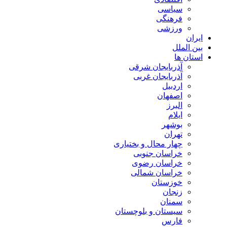
سیاسی
فرهنگی
ورزشی
ایران
بین الملل
استان ها
آذربایجان شرقی
آذربایجان غربی
اردبیل
اصفهان
البرز
ایلام
بوشهر
تهران
چهار محال و بختیاری
خراسان جنوبی
خراسان رضوی
خراسان شمالی
خوزستان
زنجان
سمنان
سیستان و بلوچستان
فارس