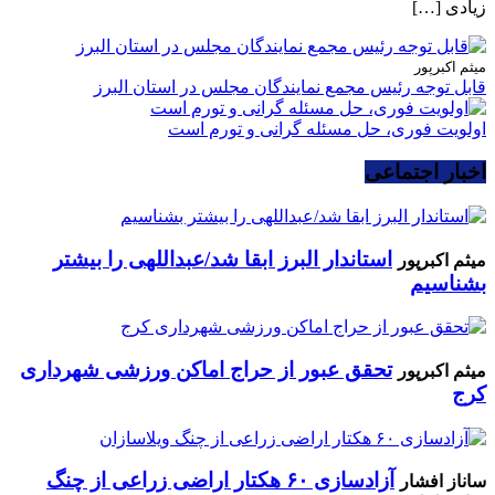
زیادی […]
میثم اکبرپور
قابل توجه رئیس مجمع نمایندگان مجلس در استان البرز
اولویت فوری، حل مسئله گرانی و تورم است
اخبار اجتماعی
استاندار البرز ابقا شد/عبداللهی را بیشتر
میثم اکبرپور
بشناسیم
تحقق عبور از حراج اماکن ورزشی شهرداری
میثم اکبرپور
کرج
آزادسازی ۶۰ هکتار اراضی زراعی از چنگ
ساناز افشار