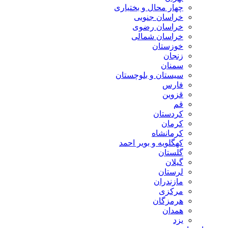
چهار محال و بختیاری
خراسان جنوبی
خراسان رضوی
خراسان شمالی
خوزستان
زنجان
سمنان
سیستان و بلوچستان
فارس
قزوین
قم
کردستان
کرمان
کرمانشاه
کهگلویه و بویر احمد
گلستان
گیلان
لرستان
مازندران
مرکزی
هرمزگان
همدان
یزد