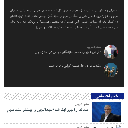
مدیران و مسئولین استان البرز اعم از مدیران کل دستگاه های اجرایی و معاونین ،مدیران
شهری، شهرداری،اعضای شورای اسلامی شهر و نمایندگان مجلس اعلام کنند فرزندانشان
در کدام یک از مدارس استان البرز مشغول به تحصیل هستند؟ با نزدیک شدن به پایان
مهرماه ، ماهی که در آن شهروندان با دغدغه ها و مشکلات زیادی […]
میثم اکبرپور
قابل توجه رئیس مجمع نمایندگان مجلس در استان البرز
اولویت فوری، حل مسئله گرانی و تورم است
اخبار اجتماعی
میثم اکبرپور
استاندار البرز ابقا شد/عبداللهی را بیشتر بشناسیم
میثم اکبرپور