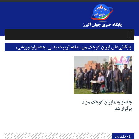
بایگانی‌های ایران کوچک من، هفته تربیت بدنی، جشنواره ورزشی،
اداره کل ورزش و جوانان - پایگاه خبری جهان البرز
26 مهر 1403
جشنواره “ایران کوچک من”
برگزار شد
یادداشت