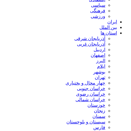
سیاسی
فرهنگی
ورزشی
ایران
بین الملل
استان ها
آذربایجان شرقی
آذربایجان غربی
اردبیل
اصفهان
البرز
ایلام
بوشهر
تهران
چهار محال و بختیاری
خراسان جنوبی
خراسان رضوی
خراسان شمالی
خوزستان
زنجان
سمنان
سیستان و بلوچستان
فارس