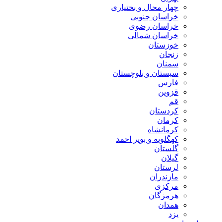
چهار محال و بختیاری
خراسان جنوبی
خراسان رضوی
خراسان شمالی
خوزستان
زنجان
سمنان
سیستان و بلوچستان
فارس
قزوین
قم
کردستان
کرمان
کرمانشاه
کهگلویه و بویر احمد
گلستان
گیلان
لرستان
مازندران
مرکزی
هرمزگان
همدان
یزد