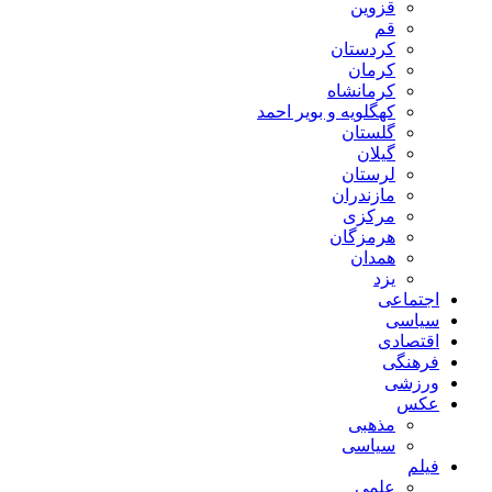
قزوین
قم
کردستان
کرمان
کرمانشاه
کهگلویه و بویر احمد
گلستان
گیلان
لرستان
مازندران
مرکزی
هرمزگان
همدان
یزد
اجتماعی
سیاسی
اقتصادی
فرهنگی
ورزشی
عکس
مذهبی
سیاسی
فیلم
علمی