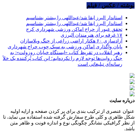
نوشته / عکس / فیلم
استاندار البرز ابقا شد/عبداللهی را بیشتر بشناسیم
استاندار البرز ابقا شد/عبداللهی را بیشتر بشناسیم
تحقق عبور از حراج اماکن ورزشی شهرداری کرج
۱۷ غرفه برای هنرمندان البرزی
آزادسازی ۶۰ هکتار اراضی زراعی از چنگ ویلاسازان
پایان واگذاری اماکن ورزشی به سبک چوب حراج شهرداری
رهبر انقلاب در تقریظ کتاب «ایستگاه خیابان روزولت»: به
جنگ روایت‌ها توجه لازم را نکرده‌ایم؛ این کتاب پُرکننده‌ یک خلأ
رسانه‌ای تبلیغاتی است
درباره سایت
عنوان عنصری از ترکیب بندی برای پر کردن صفحه و ارایه اولیه
شکل ظاهری و کلی طرح سفارش گرفته شده استفاده می نماید، تا
از نظر گرافیکی نشانگر چگونگی نوع و اندازه فونت و ظاهر متن
باشد.