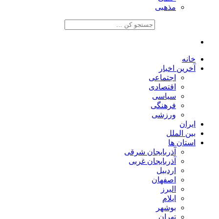
مذهبی
خانه
آخرین اخبار
اجتماعی
اقتصادی
سیاسی
فرهنگی
ورزشی
ایران
بین الملل
استان ها
آذربایجان شرقی
آذربایجان غربی
اردبیل
اصفهان
البرز
ایلام
بوشهر
تهران