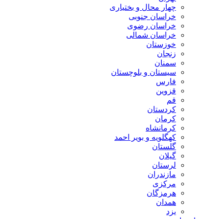
چهار محال و بختیاری
خراسان جنوبی
خراسان رضوی
خراسان شمالی
خوزستان
زنجان
سمنان
سیستان و بلوچستان
فارس
قزوین
قم
کردستان
کرمان
کرمانشاه
کهگلویه و بویر احمد
گلستان
گیلان
لرستان
مازندران
مرکزی
هرمزگان
همدان
یزد