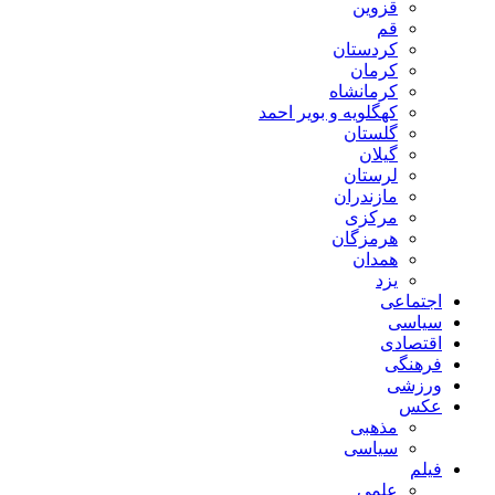
قزوین
قم
کردستان
کرمان
کرمانشاه
کهگلویه و بویر احمد
گلستان
گیلان
لرستان
مازندران
مرکزی
هرمزگان
همدان
یزد
اجتماعی
سیاسی
اقتصادی
فرهنگی
ورزشی
عکس
مذهبی
سیاسی
فیلم
علمی