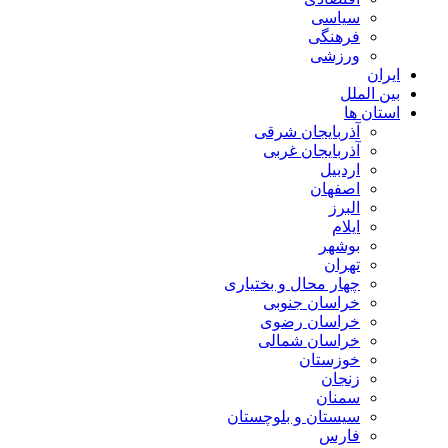
سیاسی
فرهنگی
ورزشی
ایران
بین الملل
استان ها
آذربایجان شرقی
آذربایجان غربی
اردبیل
اصفهان
البرز
ایلام
بوشهر
تهران
چهار محال و بختیاری
خراسان جنوبی
خراسان رضوی
خراسان شمالی
خوزستان
زنجان
سمنان
سیستان و بلوچستان
فارس