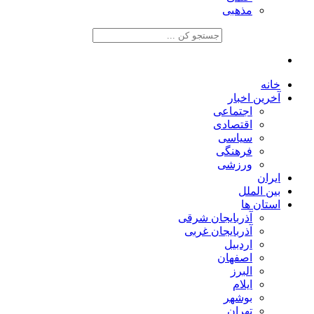
مذهبی
خانه
آخرین اخبار
اجتماعی
اقتصادی
سیاسی
فرهنگی
ورزشی
ایران
بین الملل
استان ها
آذربایجان شرقی
آذربایجان غربی
اردبیل
اصفهان
البرز
ایلام
بوشهر
تهران