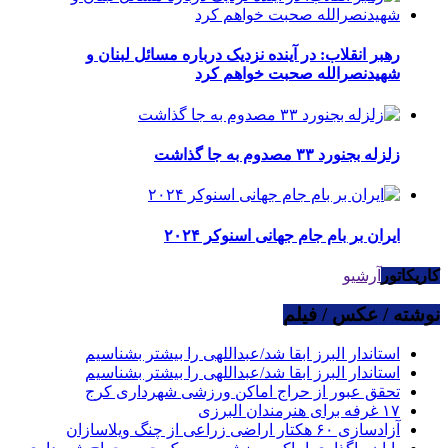
رهبر انقلاب: در آینده نزدیک درباره مسائل لبنان و
شهیدنصرالله صحبت خواهم کرد
زلزله بجنورد ۳۳ مصدوم به جا گذاشت
ایران بر بام جام جهانی اسنوکر ۲۰۲۴
کاریکاتور
آرشیو
نوشته / عکس / فیلم
استاندار البرز ابقا شد/عبداللهی را بیشتر بشناسیم
استاندار البرز ابقا شد/عبداللهی را بیشتر بشناسیم
تحقق عبور از حراج اماکن ورزشی شهرداری کرج
۱۷ غرفه برای هنرمندان البرزی
آزادسازی ۶۰ هکتار اراضی زراعی از چنگ ویلاسازان