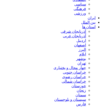
سیاسی
فرهنگی
ورزشی
ایران
بین الملل
استان ها
آذربایجان شرقی
آذربایجان غربی
اردبیل
اصفهان
البرز
ایلام
بوشهر
تهران
چهار محال و بختیاری
خراسان جنوبی
خراسان رضوی
خراسان شمالی
خوزستان
زنجان
سمنان
سیستان و بلوچستان
فارس