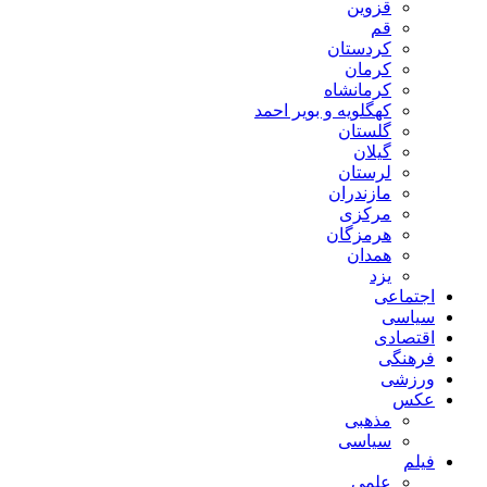
قزوین
قم
کردستان
کرمان
کرمانشاه
کهگلویه و بویر احمد
گلستان
گیلان
لرستان
مازندران
مرکزی
هرمزگان
همدان
یزد
اجتماعی
سیاسی
اقتصادی
فرهنگی
ورزشی
عکس
مذهبی
سیاسی
فیلم
علمی