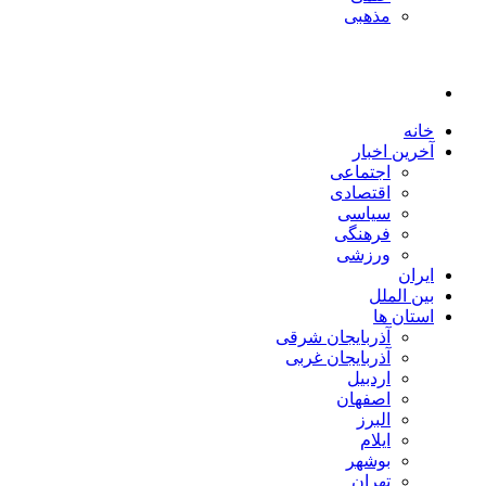
مذهبی
خانه
آخرین اخبار
اجتماعی
اقتصادی
سیاسی
فرهنگی
ورزشی
ایران
بین الملل
استان ها
آذربایجان شرقی
آذربایجان غربی
اردبیل
اصفهان
البرز
ایلام
بوشهر
تهران