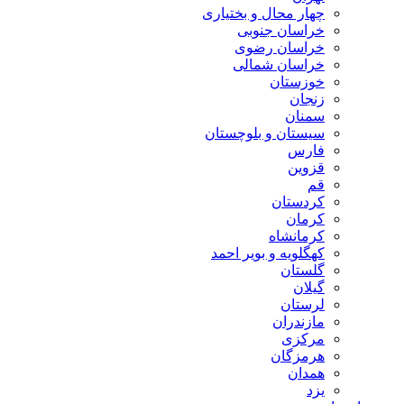
چهار محال و بختیاری
خراسان جنوبی
خراسان رضوی
خراسان شمالی
خوزستان
زنجان
سمنان
سیستان و بلوچستان
فارس
قزوین
قم
کردستان
کرمان
کرمانشاه
کهگلویه و بویر احمد
گلستان
گیلان
لرستان
مازندران
مرکزی
هرمزگان
همدان
یزد