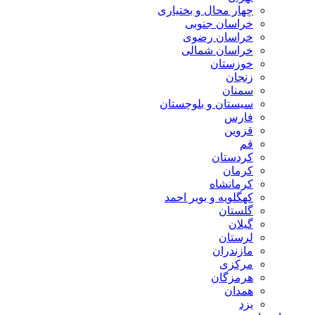
چهار محال و بختیاری
خراسان جنوبی
خراسان رضوی
خراسان شمالی
خوزستان
زنجان
سمنان
سیستان و بلوچستان
فارس
قزوین
قم
کردستان
کرمان
کرمانشاه
کهگلویه و بویر احمد
گلستان
گیلان
لرستان
مازندران
مرکزی
هرمزگان
همدان
یزد