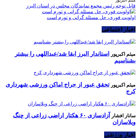
میثم اکبرپور
قابل توجه رئیس مجمع نمایندگان مجلس در استان البرز
اولویت فوری، حل مسئله گرانی و تورم است
اخبار اجتماعی
استاندار البرز ابقا شد/عبداللهی را بیشتر
میثم اکبرپور
بشناسیم
تحقق عبور از حراج اماکن ورزشی شهرداری
میثم اکبرپور
کرج
آزادسازی ۶۰ هکتار اراضی زراعی از چنگ
ساناز افشار
ویلاسازان
اخبار ورزشی