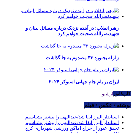
رهبر انقلاب: در آینده نزدیک درباره مسائل لبنان و
شهیدنصرالله صحبت خواهم کرد
زلزله بجنورد ۳۳ مصدوم به جا گذاشت
ایران بر بام جام جهانی اسنوکر ۲۰۲۴
کاریکاتور
آرشیو
نوشته / عکس / فیلم
استاندار البرز ابقا شد/عبداللهی را بیشتر بشناسیم
استاندار البرز ابقا شد/عبداللهی را بیشتر بشناسیم
تحقق عبور از حراج اماکن ورزشی شهرداری کرج