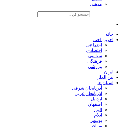
مذهبی
خانه
آخرین اخبار
اجتماعی
اقتصادی
سیاسی
فرهنگی
ورزشی
ایران
بین الملل
استان ها
آذربایجان شرقی
آذربایجان غربی
اردبیل
اصفهان
البرز
ایلام
بوشهر
تهران