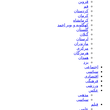
قزوین
قم
کردستان
کرمان
کرمانشاه
کهگلویه و بویر احمد
گلستان
گیلان
لرستان
مازندران
مرکزی
هرمزگان
همدان
یزد
اجتماعی
سیاسی
اقتصادی
فرهنگی
ورزشی
عکس
مذهبی
سیاسی
فیلم
علمی