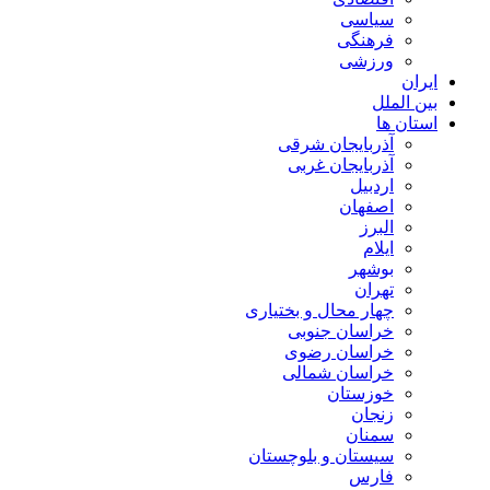
سیاسی
فرهنگی
ورزشی
ایران
بین الملل
استان ها
آذربایجان شرقی
آذربایجان غربی
اردبیل
اصفهان
البرز
ایلام
بوشهر
تهران
چهار محال و بختیاری
خراسان جنوبی
خراسان رضوی
خراسان شمالی
خوزستان
زنجان
سمنان
سیستان و بلوچستان
فارس