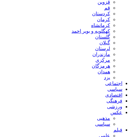
قزوین
قم
کردستان
کرمان
کرمانشاه
کهگلویه و بویر احمد
گلستان
گیلان
لرستان
مازندران
مرکزی
هرمزگان
همدان
یزد
اجتماعی
سیاسی
اقتصادی
فرهنگی
ورزشی
عکس
مذهبی
سیاسی
فیلم
علمی