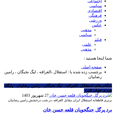
اجتماعی
سیاسی
اقتصادی
فرهنگی
ورزشی
عکس
مذهبی
سیاسی
فیلم
علمی
مذهبی
شما اینجا هستید :
صفحه اصلی
برچسب زده شده با : استقلال ،الغرافه ، لیگ نخبگان ، رامین
رضاییان
بایگانی‌های استقلال ،الغرافه ، لیگ نخبگان ، رامین رضاییان - پایگاه
خبری جهان البرز
27 شهریور 1403
برتری قاطعانه استقلال ایران مقابل الغرافه ،در شب درخشش رامین رضاییان
برد پرگل جنگجویان قلعه حسن خان