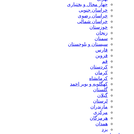
چهار محال و بختیاری
خراسان جنوبی
خراسان رضوی
خراسان شمالی
خوزستان
زنجان
سمنان
سیستان و بلوچستان
فارس
قزوین
قم
کردستان
کرمان
کرمانشاه
کهگلویه و بویر احمد
گلستان
گیلان
لرستان
مازندران
مرکزی
هرمزگان
همدان
یزد