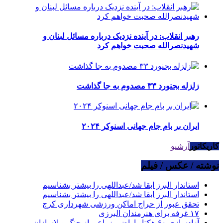
رهبر انقلاب: در آینده نزدیک درباره مسائل لبنان و
شهیدنصرالله صحبت خواهم کرد
زلزله بجنورد ۳۳ مصدوم به جا گذاشت
ایران بر بام جام جهانی اسنوکر ۲۰۲۴
کاریکاتور
آرشیو
نوشته / عکس / فیلم
استاندار البرز ابقا شد/عبداللهی را بیشتر بشناسیم
استاندار البرز ابقا شد/عبداللهی را بیشتر بشناسیم
تحقق عبور از حراج اماکن ورزشی شهرداری کرج
۱۷ غرفه برای هنرمندان البرزی
آزادسازی ۶۰ هکتار اراضی زراعی از چنگ ویلاسازان