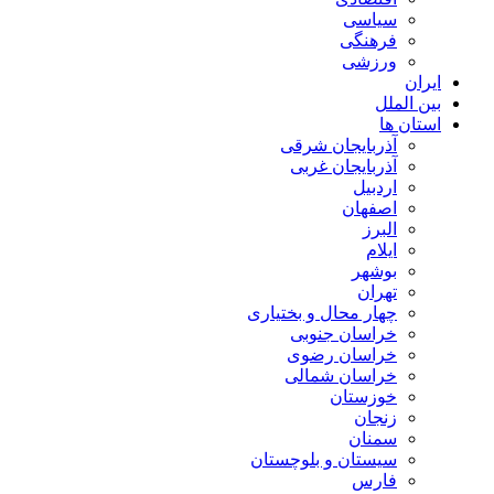
سیاسی
فرهنگی
ورزشی
ایران
بین الملل
استان ها
آذربایجان شرقی
آذربایجان غربی
اردبیل
اصفهان
البرز
ایلام
بوشهر
تهران
چهار محال و بختیاری
خراسان جنوبی
خراسان رضوی
خراسان شمالی
خوزستان
زنجان
سمنان
سیستان و بلوچستان
فارس