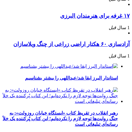
۱۷ غرفه برای هنرمندان البرزی
1 سال
قبل
آزادسازی ۶۰ هکتار اراضی زراعی از چنگ ویلاسازان
1 سال
قبل
استاندار البرز ابقا شد/عبداللهی را بیشتر بشناسیم
رهبر انقلاب در تقریظ کتاب «ایستگاه خیابان روزولت»: به
جنگ روایت‌ها توجه لازم را نکرده‌ایم؛ این کتاب پُرکننده‌ یک خلأ
رسانه‌ای تبلیغاتی است