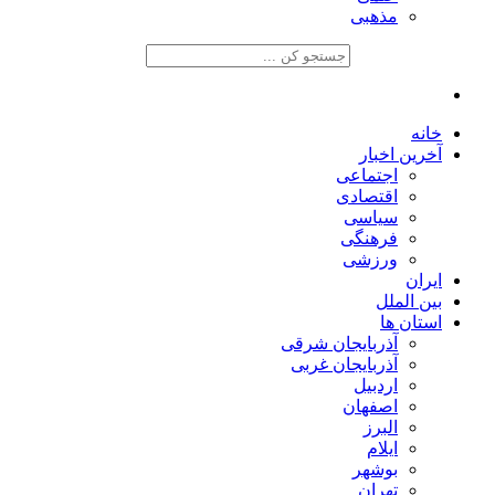
مذهبی
خانه
آخرین اخبار
اجتماعی
اقتصادی
سیاسی
فرهنگی
ورزشی
ایران
بین الملل
استان ها
آذربایجان شرقی
آذربایجان غربی
اردبیل
اصفهان
البرز
ایلام
بوشهر
تهران