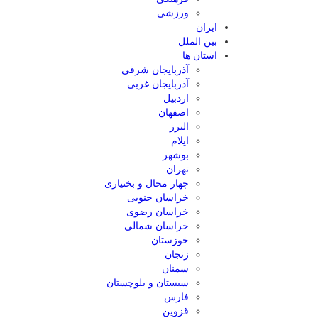
ورزشی
ایران
بین الملل
استان ها
آذربایجان شرقی
آذربایجان غربی
اردبیل
اصفهان
البرز
ایلام
بوشهر
تهران
چهار محال و بختیاری
خراسان جنوبی
خراسان رضوی
خراسان شمالی
خوزستان
زنجان
سمنان
سیستان و بلوچستان
فارس
قزوین