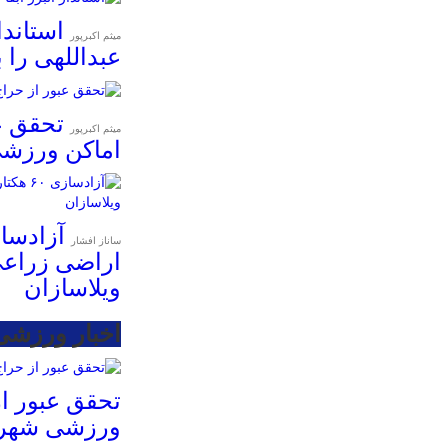
استاندا
میثم اکبرپور
عبداللهی را 
تحقق ع
میثم اکبرپور
اماکن ورزش
ساناز افشار
اراضی زراعی
ویلاسازان
اخبار ورزشی
تحقق عبور از
ورزشی شهرد