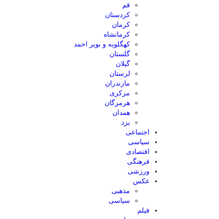
قم
کردستان
کرمان
کرمانشاه
کهگلویه و بویر احمد
گلستان
گیلان
لرستان
مازندران
مرکزی
هرمزگان
همدان
یزد
اجتماعی
سیاسی
اقتصادی
فرهنگی
ورزشی
عکس
مذهبی
سیاسی
فیلم