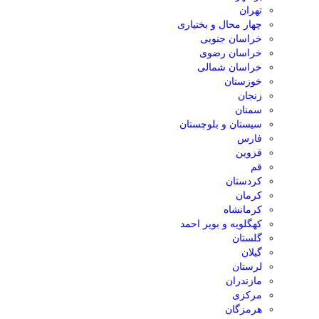
تهران
چهار محال و بختیاری
خراسان جنوبی
خراسان رضوی
خراسان شمالی
خوزستان
زنجان
سمنان
سیستان و بلوچستان
فارس
قزوین
قم
کردستان
کرمان
کرمانشاه
کهگلویه و بویر احمد
گلستان
گیلان
لرستان
مازندران
مرکزی
هرمزگان