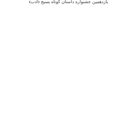
یازدهمین جشنواره داستان کوتاه بسیج ﴿ادب﴾