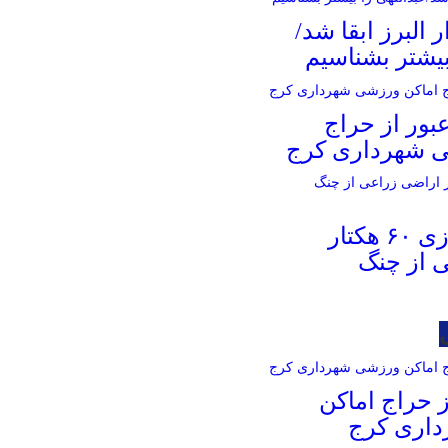
ر البرز ابقا شد/
بیشتر بشناسیم
بور از حراج
ی شهرداری کرج
آزادسازی ۶۰ هکتار
 از چنگ
 حراج اماکن
اری کرج