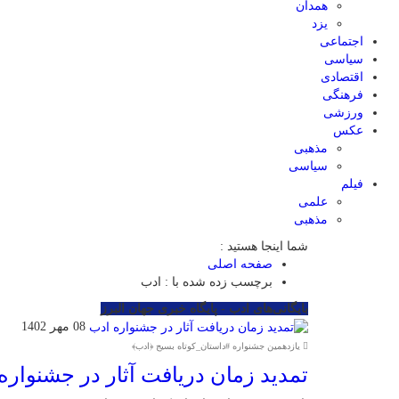
همدان
یزد
اجتماعی
سیاسی
اقتصادی
فرهنگی
ورزشی
عکس
مذهبی
سیاسی
فیلم
علمی
مذهبی
شما اینجا هستید :
صفحه اصلی
برچسب زده شده با : ادب
بایگانی‌های ادب - پایگاه خبری جهان البرز
08 مهر 1402
یازدهمین جشنواره #داستان_کوتاه بسیج ﴿ادب﴾
تمدید زمان دریافت آثار در جشنواره