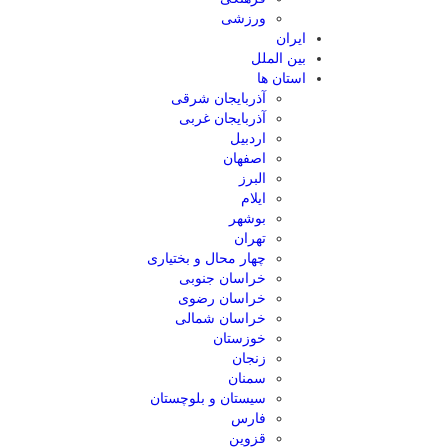
ورزشی
ایران
بین الملل
استان ها
آذربایجان شرقی
آذربایجان غربی
اردبیل
اصفهان
البرز
ایلام
بوشهر
تهران
چهار محال و بختیاری
خراسان جنوبی
خراسان رضوی
خراسان شمالی
خوزستان
زنجان
سمنان
سیستان و بلوچستان
فارس
قزوین