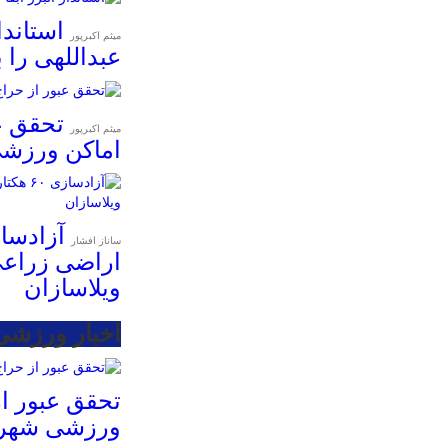
استاندا
میثم اکبرپور
عبداللهی را 
تحقق ع
میثم اکبرپور
اماکن ورزش
ساناز افشار
اراضی زراعی
ویلاسازان
اخبار ورزشی
تحقق عبور از
ورزشی شهرد