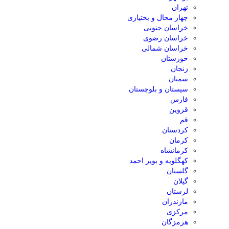
تهران
چهار محال و بختیاری
خراسان جنوبی
خراسان رضوی
خراسان شمالی
خوزستان
زنجان
سمنان
سیستان و بلوچستان
فارس
قزوین
قم
کردستان
کرمان
کرمانشاه
کهگلویه و بویر احمد
گلستان
گیلان
لرستان
مازندران
مرکزی
هرمزگان