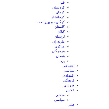
قم
کردستان
کرمان
کرمانشاه
کهگلویه و بویر احمد
گلستان
گیلان
لرستان
مازندران
مرکزی
هرمزگان
همدان
یزد
اجتماعی
سیاسی
اقتصادی
فرهنگی
ورزشی
عکس
مذهبی
سیاسی
فیلم