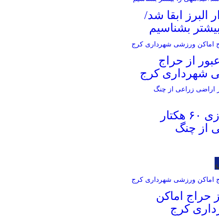
ر البرز ابقا شد/
بیشتر بشناسیم
بور از حراج
ی شهرداری کرج
آزادسازی ۶۰ هکتار
 از چنگ
 حراج اماکن
اری کرج