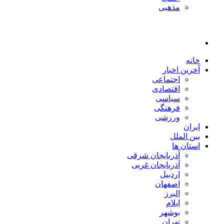
مذهبی
خانه
آخرین اخبار
اجتماعی
اقتصادی
سیاسی
فرهنگی
ورزشی
ایران
بین الملل
استان ها
آذربایجان شرقی
آذربایجان غربی
اردبیل
اصفهان
البرز
ایلام
بوشهر
تهران