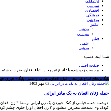
اجتماعی
سیاسی
اقتصادی
فرهنگی
ورزشی
عکس
مذهبی
سیاسی
فیلم
علمی
مذهبی
شما اینجا هستید :
صفحه اصلی
برچسب زده شده با : اتباع غیرمجاز، اتباع افغان، ضرب و شتم
بایگانی‌های اتباع غیرمجاز، اتباع افغان، ضرب و شتم - پایگاه خبری جها
03 مهر 1403
حمله زنان افغان به یک مادر ایرانی
‌ دوشنبه شب، 
کودک وی نمیدهند معترض میشود و ۳ زن افغان او را جلوی چشم کودک خود مورد ضرب و […]