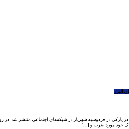
ن البرز
فیلمی از کتک خوردن یک زن ایرانی توسط ۳ زن افغان در پارکی در فردوسیۀ شهریار در شبکه‌های اج