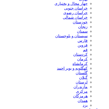
چهار محال و بختیاری
خراسان جنوبی
خراسان رضوی
خراسان شمالی
خوزستان
زنجان
سمنان
سیستان و بلوچستان
فارس
قزوین
قم
کردستان
کرمان
کرمانشاه
کهگلویه و بویر احمد
گلستان
گیلان
لرستان
مازندران
مرکزی
هرمزگان
همدان
یزد