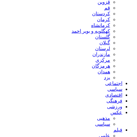
قزوین
قم
کردستان
کرمان
کرمانشاه
کهگلویه و بویر احمد
گلستان
گیلان
لرستان
مازندران
مرکزی
هرمزگان
همدان
یزد
اجتماعی
سیاسی
اقتصادی
فرهنگی
ورزشی
عکس
مذهبی
سیاسی
فیلم
علمی