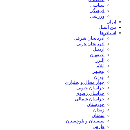
سیاسی
فرهنگی
ورزشی
ایران
بین الملل
استان ها
آذربایجان شرقی
آذربایجان غربی
اردبیل
اصفهان
البرز
ایلام
بوشهر
تهران
چهار محال و بختیاری
خراسان جنوبی
خراسان رضوی
خراسان شمالی
خوزستان
زنجان
سمنان
سیستان و بلوچستان
فارس