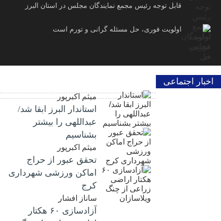
قابل توجه رئیس مجمع نمایندگان مجلس در استان البرز
اولویت فوری، حل مسئله گرانی و تورم است
اخبار اجتماعی
میثم اکبرپور
استاندار البرز ابقا شد/
عبداللهی را بیشتر
بشناسیم
میثم اکبرپور
تحقق عبور از حراج
اماکن ورزشی شهرداری
کرج
ساناز افشار
آزادسازی ۶۰ هکتار