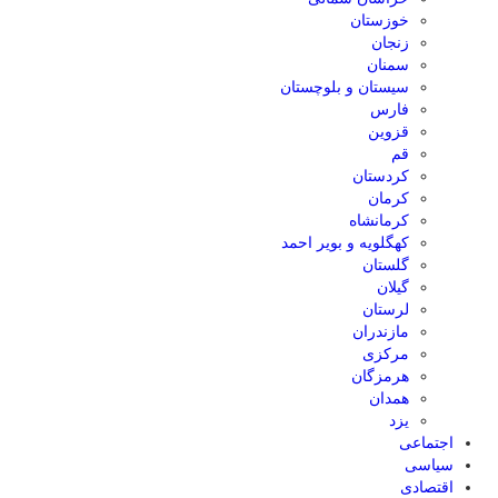
خوزستان
زنجان
سمنان
سیستان و بلوچستان
فارس
قزوین
قم
کردستان
کرمان
کرمانشاه
کهگلویه و بویر احمد
گلستان
گیلان
لرستان
مازندران
مرکزی
هرمزگان
همدان
یزد
اجتماعی
سیاسی
اقتصادی