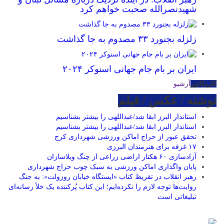
شهیدنصرالله صحبت خواهم کرد
زلزله بجنورد ۳۳ مصدوم به جا گذاشت
ایران بر بام جام جهانی اسنوکر ۲۰۲۴
کاریکاتور
آرشیو
نوشته / عکس / فیلم
استاندار البرز ابقا شد/عبداللهی را بیشتر بشناسیم
استاندار البرز ابقا شد/عبداللهی را بیشتر بشناسیم
تحقق عبور از حراج اماکن ورزشی شهرداری کرج
۱۷ غرفه برای هنرمندان البرزی
آزادسازی ۶۰ هکتار اراضی زراعی از چنگ ویلاسازان
پایان واگذاری اماکن ورزشی به سبک چوب حراج شهرداری
رهبر انقلاب در تقریظ کتاب «ایستگاه خیابان روزولت»: به جنگ
روایت‌ها توجه لازم را نکرده‌ایم؛ این کتاب پُرکننده‌ یک خلأ رسانه‌ای
تبلیغاتی است