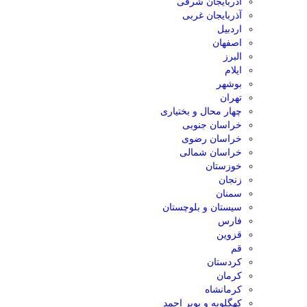
آذربایجان شرقی
آذربایجان غربی
اردبیل
اصفهان
البرز
ایلام
بوشهر
تهران
چهار محال و بختیاری
خراسان جنوبی
خراسان رضوی
خراسان شمالی
خوزستان
زنجان
سمنان
سیستان و بلوچستان
فارس
قزوین
قم
کردستان
کرمان
کرمانشاه
کهگلویه و بویر احمد