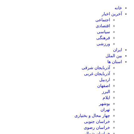
خانه
آخرین اخبار
اجتماعی
اقتصادی
سیاسی
فرهنگی
ورزشی
ایران
بین الملل
استان ها
آذربایجان شرقی
آذربایجان غربی
اردبیل
اصفهان
البرز
ایلام
بوشهر
تهران
چهار محال و بختیاری
خراسان جنوبی
خراسان رضوی
خراسان شمالی