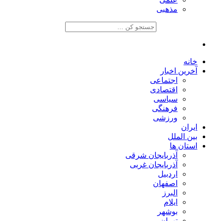
مذهبی
خانه
آخرین اخبار
اجتماعی
اقتصادی
سیاسی
فرهنگی
ورزشی
ایران
بین الملل
استان ها
آذربایجان شرقی
آذربایجان غربی
اردبیل
اصفهان
البرز
ایلام
بوشهر
تهران