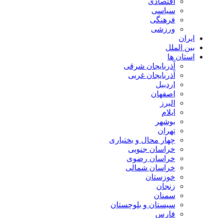
اقتصادی
سیاسی
فرهنگی
ورزشی
ایران
بین الملل
استان ها
آذربایجان شرقی
آذربایجان غربی
اردبیل
اصفهان
البرز
ایلام
بوشهر
تهران
چهار محال و بختیاری
خراسان جنوبی
خراسان رضوی
خراسان شمالی
خوزستان
زنجان
سمنان
سیستان و بلوچستان
فارس