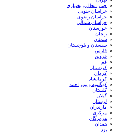
چهار محال و بختیاری
خراسان جنوبی
خراسان رضوی
خراسان شمالی
خوزستان
زنجان
سمنان
سیستان و بلوچستان
فارس
قزوین
قم
کردستان
کرمان
کرمانشاه
کهگلویه و بویر احمد
گلستان
گیلان
لرستان
مازندران
مرکزی
هرمزگان
همدان
یزد