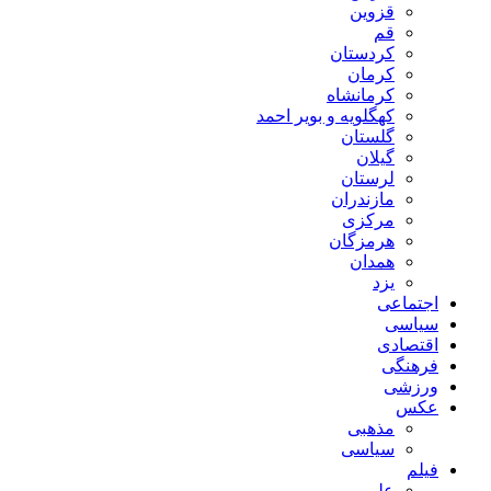
قزوین
قم
کردستان
کرمان
کرمانشاه
کهگلویه و بویر احمد
گلستان
گیلان
لرستان
مازندران
مرکزی
هرمزگان
همدان
یزد
اجتماعی
سیاسی
اقتصادی
فرهنگی
ورزشی
عکس
مذهبی
سیاسی
فیلم
علمی