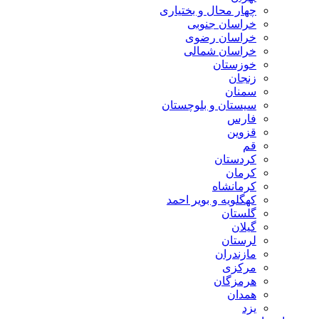
چهار محال و بختیاری
خراسان جنوبی
خراسان رضوی
خراسان شمالی
خوزستان
زنجان
سمنان
سیستان و بلوچستان
فارس
قزوین
قم
کردستان
کرمان
کرمانشاه
کهگلویه و بویر احمد
گلستان
گیلان
لرستان
مازندران
مرکزی
هرمزگان
همدان
یزد