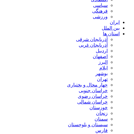
سیاسی
فرهنگی
ورزشی
ایران
بین الملل
استان ها
آذربایجان شرقی
آذربایجان غربی
اردبیل
اصفهان
البرز
ایلام
بوشهر
تهران
چهار محال و بختیاری
خراسان جنوبی
خراسان رضوی
خراسان شمالی
خوزستان
زنجان
سمنان
سیستان و بلوچستان
فارس