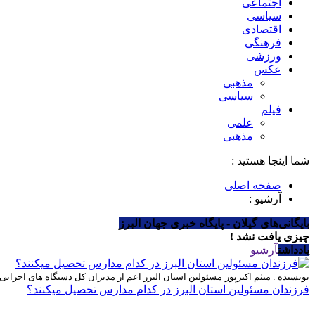
اجتماعی
سیاسی
اقتصادی
فرهنگی
ورزشی
عکس
مذهبی
سیاسی
فیلم
علمی
مذهبی
شما اینجا هستید :
صفحه اصلی
آرشیو :
بایگانی‌های گیلان - پایگاه خبری جهان البرز
چیزی یافت نشد !
یادداشت
آرشیو
نویسنده : میثم اکبرپور
مسئولین استان البرز اعم از مدیران کل دستگاه های اجرای
فرزندان مسئولین استان البرز در کدام مدارس تحصیل میکنند؟