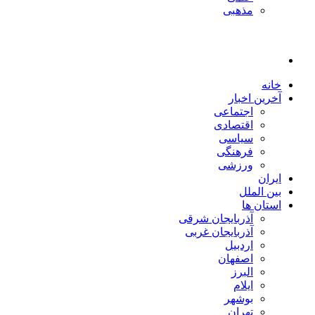
مذهبی
خانه
آخرین اخبار
اجتماعی
اقتصادی
سیاسی
فرهنگی
ورزشی
ایران
بین الملل
استان ها
آذربایجان شرقی
آذربایجان غربی
اردبیل
اصفهان
البرز
ایلام
بوشهر
تهران