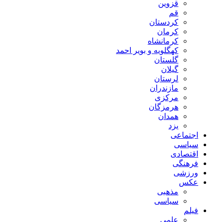
قزوین
قم
کردستان
کرمان
کرمانشاه
کهگلویه و بویر احمد
گلستان
گیلان
لرستان
مازندران
مرکزی
هرمزگان
همدان
یزد
اجتماعی
سیاسی
اقتصادی
فرهنگی
ورزشی
عکس
مذهبی
سیاسی
فیلم
علمی