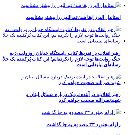
استاندار البرز ابقا شد/عبداللهی را بیشتر بشناسیم
رهبر انقلاب در تقریظ کتاب «ایستگاه خیابان روزولت»: به
جنگ روایت‌ها توجه لازم را نکرده‌ایم؛ این کتاب پُرکننده‌ یک خلأ
رسانه‌ای تبلیغاتی است
رهبر انقلاب: در آینده نزدیک درباره مسائل لبنان و
شهیدنصرالله صحبت خواهم کرد
زلزله بجنورد ۳۳ مصدوم به جا گذاشت