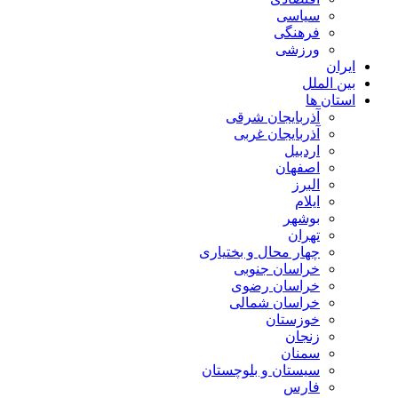
سیاسی
فرهنگی
ورزشی
ایران
بین الملل
استان ها
آذربایجان شرقی
آذربایجان غربی
اردبیل
اصفهان
البرز
ایلام
بوشهر
تهران
چهار محال و بختیاری
خراسان جنوبی
خراسان رضوی
خراسان شمالی
خوزستان
زنجان
سمنان
سیستان و بلوچستان
فارس