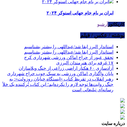
ایران بر بام جام جهانی اسنوکر ۲۰۲۴
کاریکاتور
آرشیو
نوشته / عکس / فیلم
استاندار البرز ابقا شد/عبداللهی را بیشتر بشناسیم
استاندار البرز ابقا شد/عبداللهی را بیشتر بشناسیم
تحقق عبور از حراج اماکن ورزشی شهرداری کرج
۱۷ غرفه برای هنرمندان البرزی
آزادسازی ۶۰ هکتار اراضی زراعی از چنگ ویلاسازان
پایان واگذاری اماکن ورزشی به سبک چوب حراج شهرداری
رهبر انقلاب در تقریظ کتاب «ایستگاه خیابان روزولت»: به
جنگ روایت‌ها توجه لازم را نکرده‌ایم؛ این کتاب پُرکننده‌ یک خلأ
رسانه‌ای تبلیغاتی است
درباره سایت