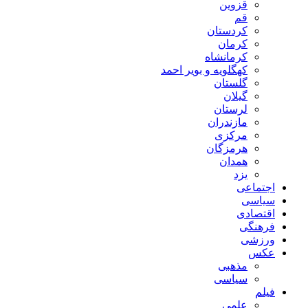
قزوین
قم
کردستان
کرمان
کرمانشاه
کهگلویه و بویر احمد
گلستان
گیلان
لرستان
مازندران
مرکزی
هرمزگان
همدان
یزد
اجتماعی
سیاسی
اقتصادی
فرهنگی
ورزشی
عکس
مذهبی
سیاسی
فیلم
علمی