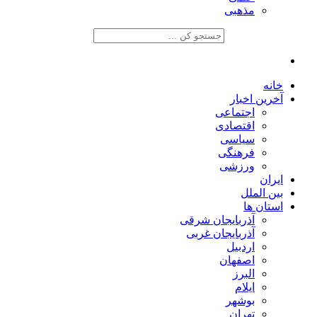
مذهبی
خانه
آخرین اخبار
اجتماعی
اقتصادی
سیاسی
فرهنگی
ورزشی
ایران
بین الملل
استان ها
آذربایجان شرقی
آذربایجان غربی
اردبیل
اصفهان
البرز
ایلام
بوشهر
تهران