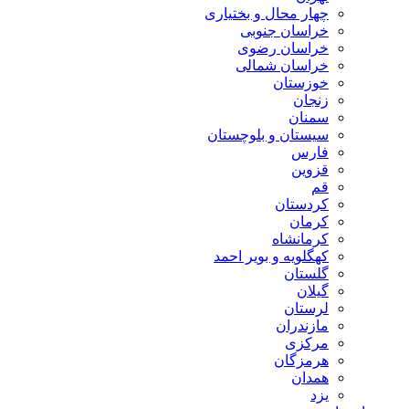
چهار محال و بختیاری
خراسان جنوبی
خراسان رضوی
خراسان شمالی
خوزستان
زنجان
سمنان
سیستان و بلوچستان
فارس
قزوین
قم
کردستان
کرمان
کرمانشاه
کهگلویه و بویر احمد
گلستان
گیلان
لرستان
مازندران
مرکزی
هرمزگان
همدان
یزد