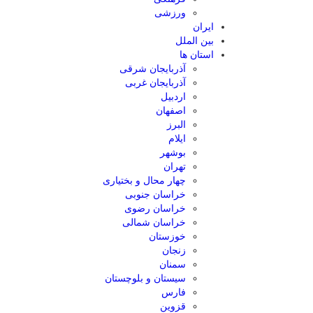
ورزشی
ایران
بین الملل
استان ها
آذربایجان شرقی
آذربایجان غربی
اردبیل
اصفهان
البرز
ایلام
بوشهر
تهران
چهار محال و بختیاری
خراسان جنوبی
خراسان رضوی
خراسان شمالی
خوزستان
زنجان
سمنان
سیستان و بلوچستان
فارس
قزوین