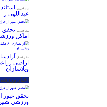
استاندا
میثم اکبرپور
عبداللهی را 
تحقق ع
میثم اکبرپور
اماکن ورزش
ساناز افشار
اراضی زراعی
ویلاسازان
اخبار ورزشی
تحقق عبور از
ورزشی شهرد