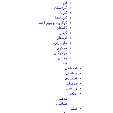
قم
کردستان
کرمان
کرمانشاه
کهگلویه و بویر احمد
گلستان
گیلان
لرستان
مازندران
مرکزی
هرمزگان
همدان
یزد
اجتماعی
سیاسی
اقتصادی
فرهنگی
ورزشی
عکس
مذهبی
سیاسی
فیلم