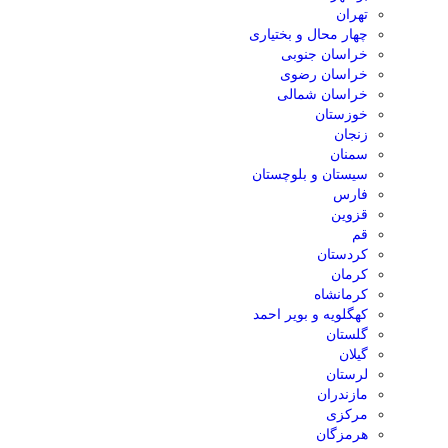
تهران
چهار محال و بختیاری
خراسان جنوبی
خراسان رضوی
خراسان شمالی
خوزستان
زنجان
سمنان
سیستان و بلوچستان
فارس
قزوین
قم
کردستان
کرمان
کرمانشاه
کهگلویه و بویر احمد
گلستان
گیلان
لرستان
مازندران
مرکزی
هرمزگان