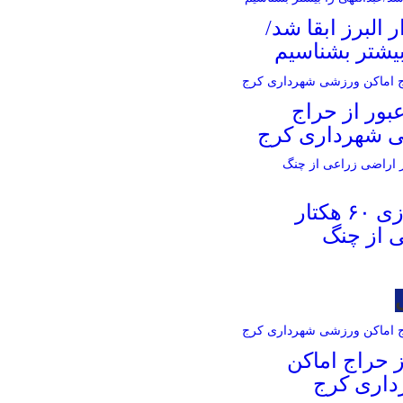
ر البرز ابقا شد/
بیشتر بشناسیم
بور از حراج
ی شهرداری کرج
آزادسازی ۶۰ هکتار
 از چنگ
 حراج اماکن
اری کرج