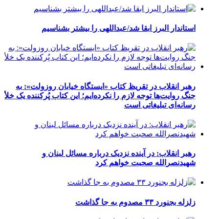
استاندار البرز ابقا شد/عبداللهی را بیشتر بشناسیم
رهبر انقلاب در تقریظ کتاب «ایستگاه خیابان روزولت»: به
جنگ روایت‌ها توجه لازم را نکرده‌ایم؛ این کتاب پُرکننده‌ یک خلأ
رسانه‌ای تبلیغاتی است
رهبر انقلاب: در آینده نزدیک درباره مسائل لبنان و
شهیدنصرالله صحبت خواهم کرد
زلزله بجنورد ۳۳ مصدوم به جا گذاشت