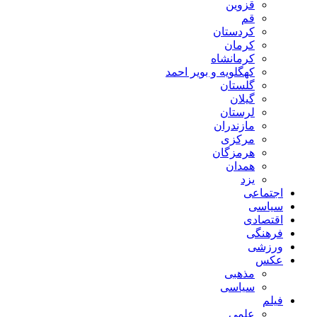
قزوین
قم
کردستان
کرمان
کرمانشاه
کهگلویه و بویر احمد
گلستان
گیلان
لرستان
مازندران
مرکزی
هرمزگان
همدان
یزد
اجتماعی
سیاسی
اقتصادی
فرهنگی
ورزشی
عکس
مذهبی
سیاسی
فیلم
علمی