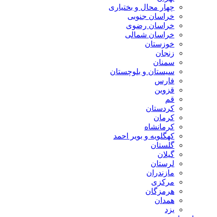
چهار محال و بختیاری
خراسان جنوبی
خراسان رضوی
خراسان شمالی
خوزستان
زنجان
سمنان
سیستان و بلوچستان
فارس
قزوین
قم
کردستان
کرمان
کرمانشاه
کهگلویه و بویر احمد
گلستان
گیلان
لرستان
مازندران
مرکزی
هرمزگان
همدان
یزد