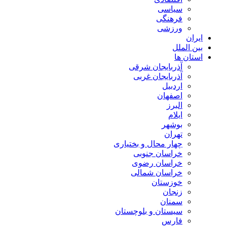
سیاسی
فرهنگی
ورزشی
ایران
بین الملل
استان ها
آذربایجان شرقی
آذربایجان غربی
اردبیل
اصفهان
البرز
ایلام
بوشهر
تهران
چهار محال و بختیاری
خراسان جنوبی
خراسان رضوی
خراسان شمالی
خوزستان
زنجان
سمنان
سیستان و بلوچستان
فارس