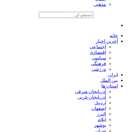
مذهبی
خانه
آخرین اخبار
اجتماعی
اقتصادی
سیاسی
فرهنگی
ورزشی
ایران
بین الملل
استان ها
آذربایجان شرقی
آذربایجان غربی
اردبیل
اصفهان
البرز
ایلام
بوشهر
تهران