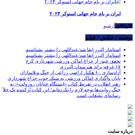
ایران بر بام جام جهانی اسنوکر ۲۰۲۴
کاریکاتور
آرشیو
نوشته / عکس / فیلم
استاندار البرز ابقا شد/عبداللهی را بیشتر بشناسیم
استاندار البرز ابقا شد/عبداللهی را بیشتر بشناسیم
تحقق عبور از حراج اماکن ورزشی شهرداری کرج
۱۷ غرفه برای هنرمندان البرزی
آزادسازی ۶۰ هکتار اراضی زراعی از چنگ ویلاسازان
پایان واگذاری اماکن ورزشی به سبک چوب حراج شهرداری
رهبر انقلاب در تقریظ کتاب «ایستگاه خیابان روزولت»: به
جنگ روایت‌ها توجه لازم را نکرده‌ایم؛ این کتاب پُرکننده‌ یک خلأ
رسانه‌ای تبلیغاتی است
درباره سایت